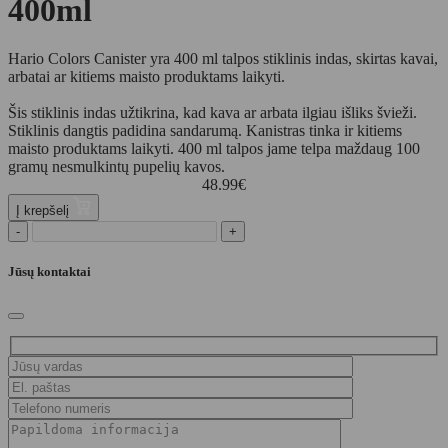
400ml
Hario Colors Canister yra 400 ml talpos stiklinis indas, skirtas kavai,
arbatai ar kitiems maisto produktams laikyti.
Šis stiklinis indas užtikrina, kad kava ar arbata ilgiau išliks švieži.
Stiklinis dangtis padidina sandarumą. Kanistras tinka ir kitiems
maisto produktams laikyti. 400 ml talpos jame telpa maždaug 100
gramų nesmulkintų pupelių kavos.
48.99
€
Į krepšelį
-
+
Jūsų kontaktai