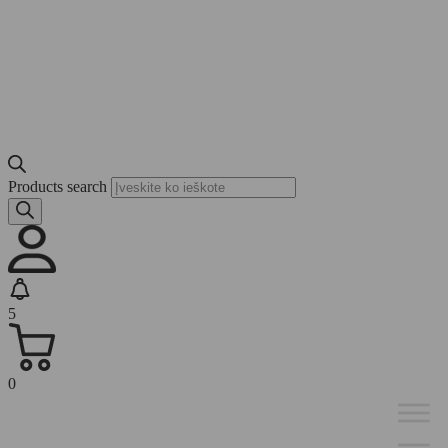
Products search
5
0