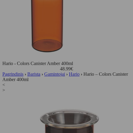
Hario - Colors Canister Amber 400ml
48.99
€
Pagrindinis
›
Barista
›
Gamintojai
›
Hario
›
Hario – Colors Canister
Amber 400ml
<
>