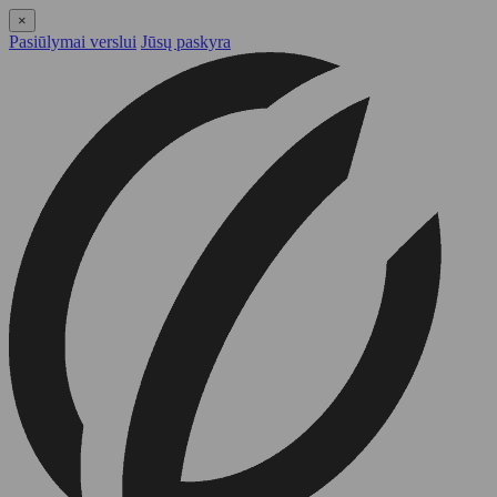
×
Pasiūlymai verslui
Jūsų paskyra