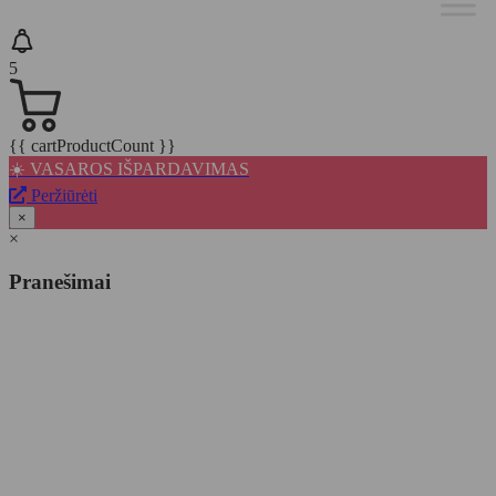
5
{{ cartProductCount }}
☀️ VASAROS IŠPARDAVIMAS
Peržiūrėti
×
×
Pranešimai