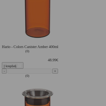
Hario - Colors Canister Amber 400ml
(0)
48.99
€
Į krepšelį
-
+
(0)