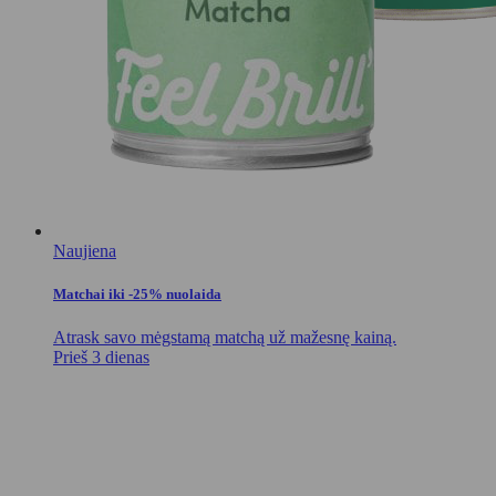
Naujiena
Matchai iki -25% nuolaida
Atrask savo mėgstamą matchą už mažesnę kainą.
Prieš 3 dienas