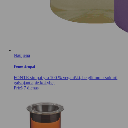
Naujiena
Fonte sirupai
FONTE sirupai yra 100 % veganiški, be glitimo ir sukurti
galvojant apie kokybę.
Prieš 7 dienas