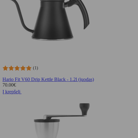
(1)
Hario Fit V60 Drip Kettle Black - 1.2l (juodas)
70.00
€
Į krepšelį