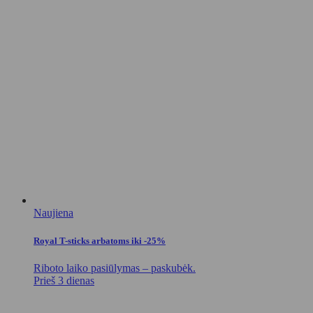
Naujiena
Royal T-sticks arbatoms iki -25%
Riboto laiko pasiūlymas – paskubėk.
Prieš 3 dienas