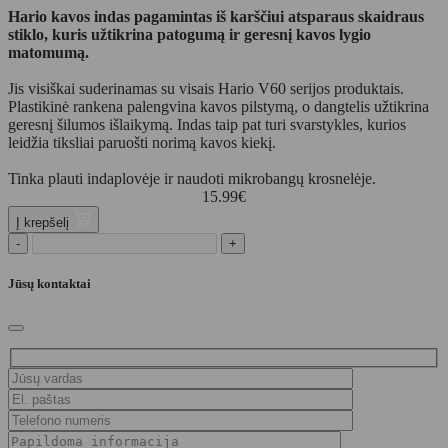
Hario kavos indas pagamintas iš karščiui atsparaus skaidraus
stiklo, kuris užtikrina patogumą ir geresnį kavos lygio
matomumą.
Jis visiškai suderinamas su visais Hario V60 serijos produktais.
Plastikinė rankena palengvina kavos pilstymą, o dangtelis užtikrina
geresnį šilumos išlaikymą. Indas taip pat turi svarstykles, kurios
leidžia tiksliai paruošti norimą kavos kiekį.
Tinka plauti indaplovėje ir naudoti mikrobangų krosnelėje.
15.99
€
Į krepšelį
-
+
Jūsų kontaktai