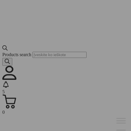
Products search
5
0