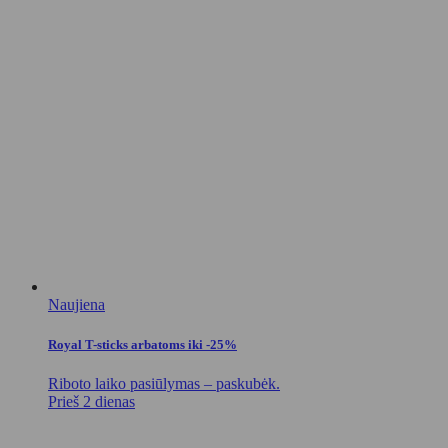
Naujiena
Royal T-sticks arbatoms iki -25%
Riboto laiko pasiūlymas – paskubėk.
Prieš 2 dienas