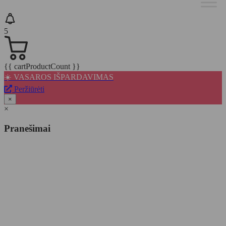
5
{{ cartProductCount }}
☀️ VASAROS IŠPARDAVIMAS
Peržiūrėti
×
×
Pranešimai