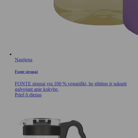
Naujiena
Fonte sirupai
FONTE sirupai yra 100 % veganiški, be glitimo ir sukurti
galvojant apie kokybę.
Prieš 6 dienas