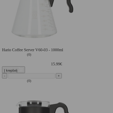
Hario Coffee Server V60-03 - 1000ml
(0)
15.99
€
Į krepšelį
-
+
(0)