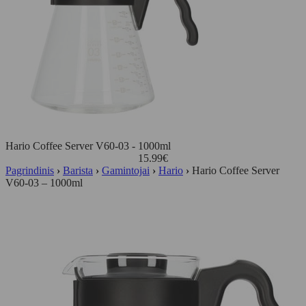
Hario Coffee Server V60-03 - 1000ml
15.99
€
Pagrindinis
›
Barista
›
Gamintojai
›
Hario
›
Hario Coffee Server
V60-03 – 1000ml