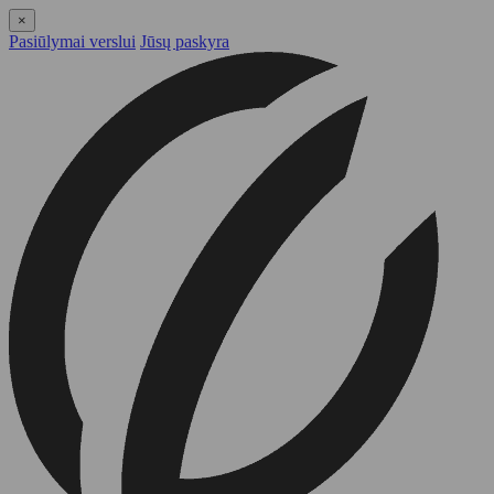
×
Pasiūlymai verslui
Jūsų paskyra