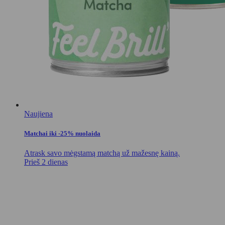
Naujiena
Matchai iki -25% nuolaida
Atrask savo mėgstamą matchą už mažesnę kainą.
Prieš 2 dienas