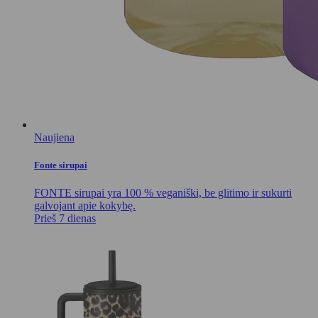
Naujiena
Fonte sirupai
FONTE sirupai yra 100 % veganiški, be glitimo ir sukurti
galvojant apie kokybę.
Prieš 7 dienas