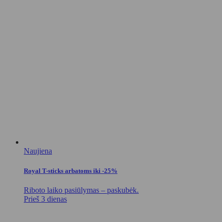
Naujiena
Royal T-sticks arbatoms iki -25%
Riboto laiko pasiūlymas – paskubėk.
Prieš 3 dienas