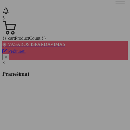
5
{{ cartProductCount }}
☀️ VASAROS IŠPARDAVIMAS
Peržiūrėti
×
×
Pranešimai