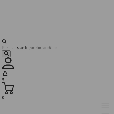
Products search
5
0