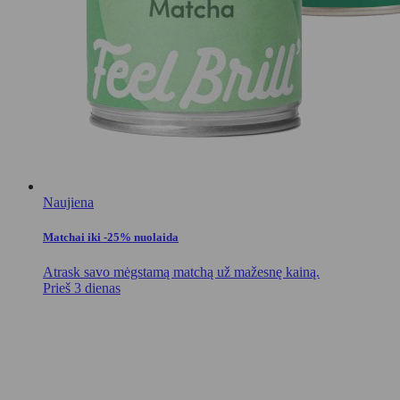
Naujiena
Matchai iki -25% nuolaida
Atrask savo mėgstamą matchą už mažesnę kainą.
Prieš 3 dienas