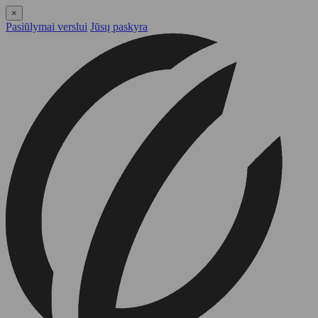
×
Pasiūlymai verslui
Jūsų paskyra