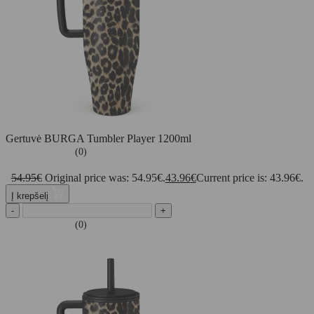
Gertuvė BURGA Tumbler Player 1200ml
(0)
54.95
€
Original price was: 54.95€.
43.96
€
Current price is: 43.96€.
Į krepšelį
-
+
(0)