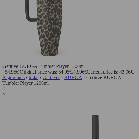
Gertuvė BURGA Tumbler Player 1200ml
54.95
€
Original price was: 54.95€.
43.96
€
Current price is: 43.96€.
Pagrindinis
›
Indai
›
Gertuvės
›
BURGA
›
Gertuvė BURGA
Tumbler Player 1200ml
<
>