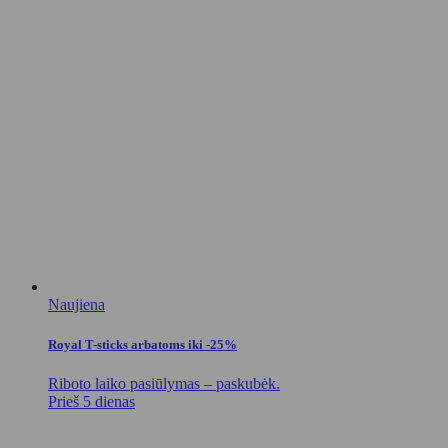
Naujiena
Royal T-sticks arbatoms iki -25%
Riboto laiko pasiūlymas – paskubėk.
Prieš 5 dienas