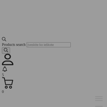
Products search
5
0