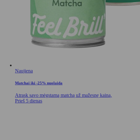
Naujiena
Matchai iki -25% nuolaida
Atrask savo mėgstamą matchą už mažesnę kainą.
Prieš 5 dienas