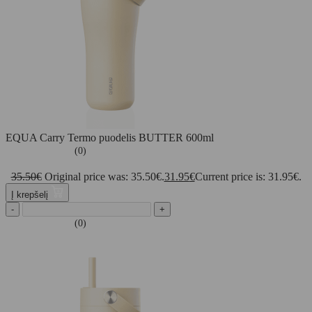
EQUA Carry Termo puodelis BUTTER 600ml
(0)
35.50
€
Original price was: 35.50€.
31.95
€
Current price is: 31.95€.
Į krepšelį
-
+
(0)