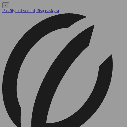
×
Pasiūlymai verslui
Jūsų paskyra