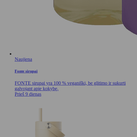
Naujiena
Fonte sirupai
FONTE sirupai yra 100 % veganiški, be glitimo ir sukurti
galvojant apie kokybę.
Prieš 9 dienas