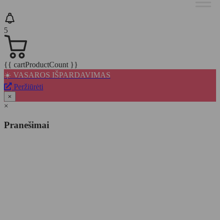
5
{{ cartProductCount }}
☀️ VASAROS IŠPARDAVIMAS
Peržiūrėti
×
×
Pranešimai