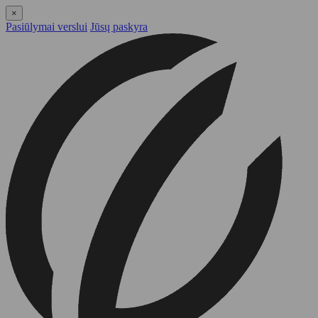
×
Pasiūlymai verslui
Jūsų paskyra