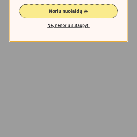
Noriu nuolaidų ☀️
Ne, nenoriu sutaupyti