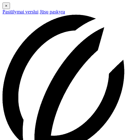
×
Pasiūlymai verslui
Jūsų paskyra