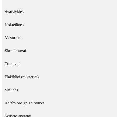
Svarstyklės
Kokteilinės
Mėsmalės
Skrudintuvai
Trintuvai
Plakikliai (mikseriai)
Vaflinės
Karšto oro gruzdintuvės
Šerbeto aparatai