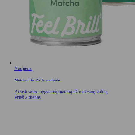
Naujiena
Matchai iki -25% nuolaida
Atrask savo mėgstamą matchą už mažesnę kainą.
Prieš 2 dienas