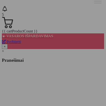
5
{{ cartProductCount }}
☀️ VASAROS IŠPARDAVIMAS
Peržiūrėti
×
×
Pranešimai