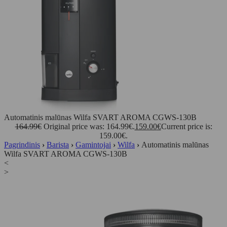
Automatinis malūnas Wilfa SVART AROMA CGWS-130B
164.99
€
Original price was: 164.99€.
159.00
€
Current price is:
159.00€.
Pagrindinis
›
Barista
›
Gamintojai
›
Wilfa
›
Automatinis malūnas
Wilfa SVART AROMA CGWS-130B
<
>