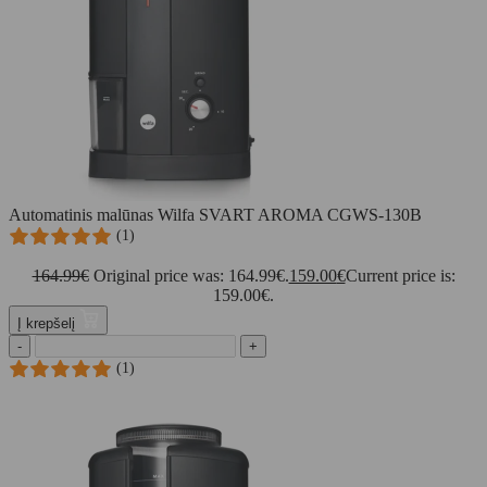
Automatinis malūnas Wilfa SVART AROMA CGWS-130B
(1)
164.99
€
Original price was: 164.99€.
159.00
€
Current price is:
159.00€.
Į krepšelį
-
+
(1)