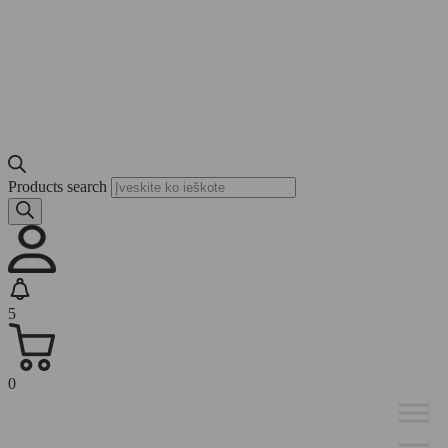
Products search
5
0