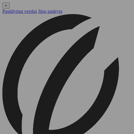
×
Pasiūlymai verslui
Jūsų paskyra