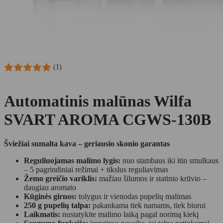
(1)
Automatinis malūnas Wilfa
SVART AROMA CGWS-130B
Šviežiai sumalta kava – geriausio skonio garantas
Reguliuojamas malimo lygis:
nuo stambaus iki itin smulkaus
– 5 pagrindiniai režimai + tikslus reguliavimas
Žemo greičio variklis:
mažiau šilumos ir statinio krūvio –
daugiau aromato
Kūginės girnos:
tolygus ir vienodas pupelių malimas
250 g pupelių talpa:
pakankama tiek namams, tiek biurui
Laikmatis:
nustatykite malimo laiką pagal norimą kiekį