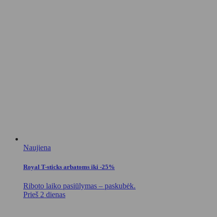
Naujiena
Royal T-sticks arbatoms iki -25%
Riboto laiko pasiūlymas – paskubėk.
Prieš 2 dienas