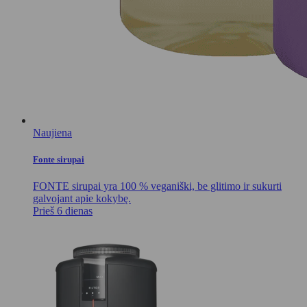
Naujiena
Fonte sirupai
FONTE sirupai yra 100 % veganiški, be glitimo ir sukurti
galvojant apie kokybę.
Prieš 6 dienas