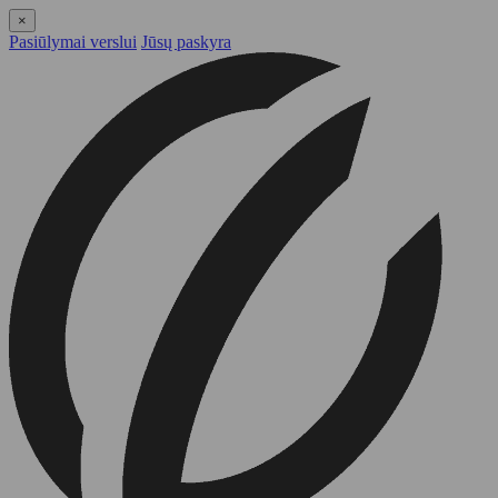
×
Pasiūlymai verslui
Jūsų paskyra