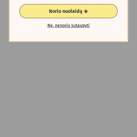
Noriu nuolaidų ☀️
Ne, nenoriu sutaupyti