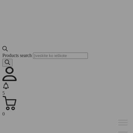
Products search
5
0