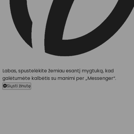
Labas, spustelėkite žemiau esantį mygtuką, kad
galėtumėte kalbėtis su manimi per „Messenger“.
Siųsti žinutę