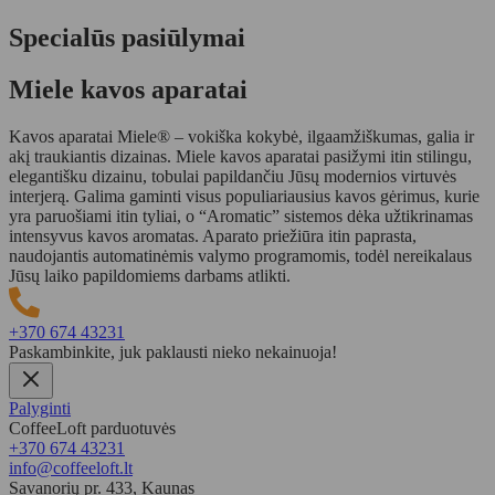
Specialūs pasiūlymai
Miele kavos aparatai
Kavos aparatai Miele® – vokiška kokybė, ilgaamžiškumas, galia ir
akį traukiantis dizainas. Miele kavos aparatai pasižymi itin stilingu,
elegantišku dizainu, tobulai papildančiu Jūsų modernios virtuvės
interjerą. Galima gaminti visus populiariausius kavos gėrimus, kurie
yra paruošiami itin tyliai, o “Aromatic” sistemos dėka užtikrinamas
intensyvus kavos aromatas. Aparato priežiūra itin paprasta,
naudojantis automatinėmis valymo programomis, todėl nereikalaus
Jūsų laiko papildomiems darbams atlikti.
+370 674 43231
Paskambinkite, juk paklausti nieko nekainuoja!
Palyginti
CoffeeLoft parduotuvės
+370 674 43231
info@coffeeloft.lt
Savanorių pr. 433, Kaunas