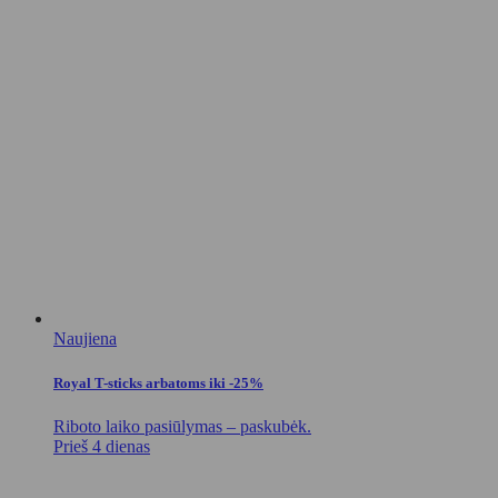
Naujiena
Royal T-sticks arbatoms iki -25%
Riboto laiko pasiūlymas – paskubėk.
Prieš 4 dienas