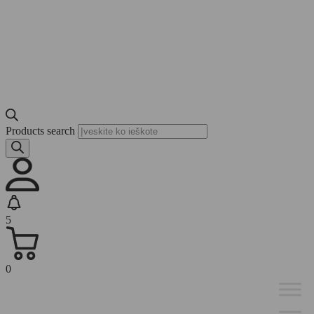
Products search
5
0