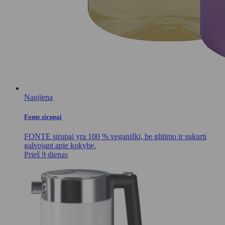
Naujiena
Fonte sirupai
FONTE sirupai yra 100 % veganiški, be glitimo ir sukurti
galvojant apie kokybę.
Prieš 9 dienas