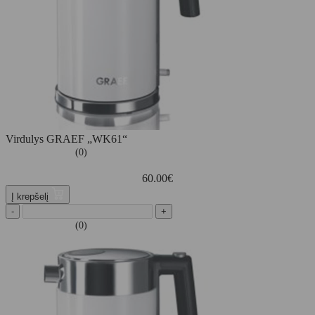
Virdulys GRAEF „WK61“
(0)
60.00
€
Į krepšelį
-
+
(0)