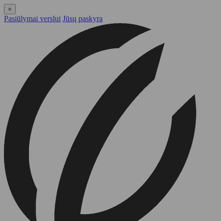
×
Pasiūlymai verslui
Jūsų paskyra