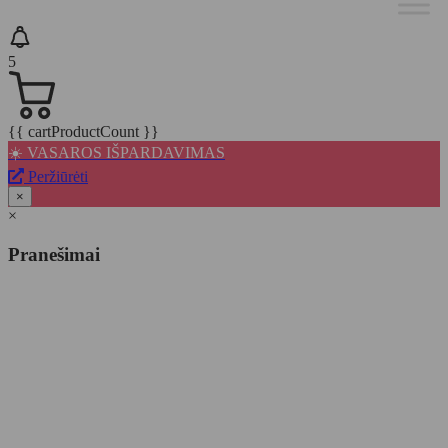
5
{{ cartProductCount }}
☀️ VASAROS IŠPARDAVIMAS
Peržiūrėti
×
×
Pranešimai