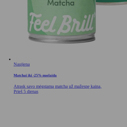
Naujiena
Matchai iki -25% nuolaida
Atrask savo mėgstamą matchą už mažesnę kainą.
Prieš 5 dienas