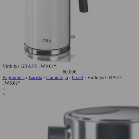
Virdulys GRAEF „WK61“
60.00
€
Pagrindinis
›
Barista
›
Gamintojai
›
Graef
›
Virdulys GRAEF
„WK61“
<
>