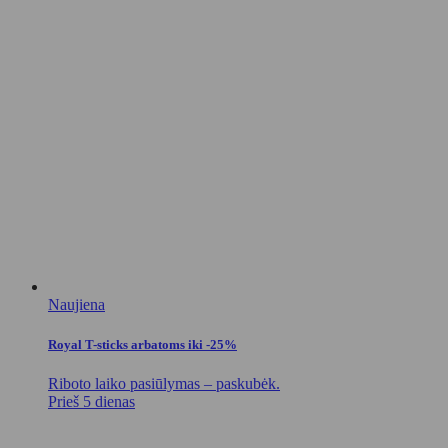
Naujiena
Royal T-sticks arbatoms iki -25%
Riboto laiko pasiūlymas – paskubėk.
Prieš 5 dienas