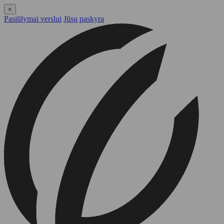
×
Pasiūlymai verslui
Jūsų paskyra