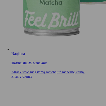
Naujiena
Matchai iki -25% nuolaida
Atrask savo mėgstamą matchą už mažesnę kainą.
Prieš 2 dienas