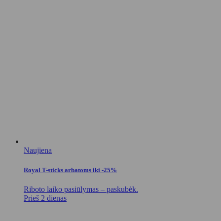
Naujiena
Royal T-sticks arbatoms iki -25%
Riboto laiko pasiūlymas – paskubėk.
Prieš 2 dienas