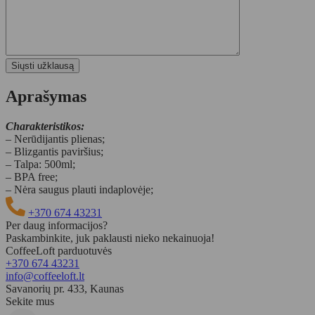
Aprašymas
Charakteristikos:
– Nerūdijantis plienas;
– Blizgantis paviršius;
– Talpa: 500ml;
– BPA free;
– Nėra saugus plauti indaplovėje;
+370 674 43231
Per daug informacijos?
Paskambinkite, juk paklausti nieko nekainuoja!
CoffeeLoft parduotuvės
+370 674 43231
info@coffeeloft.lt
Savanorių pr. 433, Kaunas
Sekite mus