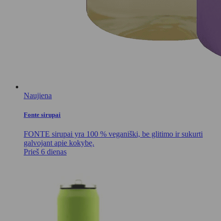
Naujiena
Fonte sirupai
FONTE sirupai yra 100 % veganiški, be glitimo ir sukurti
galvojant apie kokybę.
Prieš 6 dienas