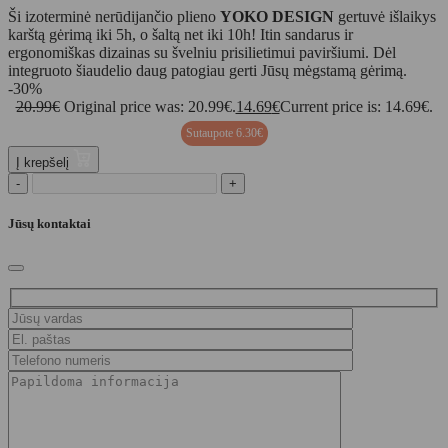
Ši izoterminė nerūdijančio plieno
YOKO DESIGN
gertuvė išlaikys
karštą gėrimą iki 5h, o šaltą net iki 10h! Itin sandarus ir
ergonomiškas dizainas su švelniu prisilietimui paviršiumi. Dėl
integruoto šiaudelio daug patogiau gerti Jūsų mėgstamą gėrimą.
-30%
20.99
€
Original price was: 20.99€.
14.69
€
Current price is: 14.69€.
Sutaupote
6.30
€
Į krepšelį
-
+
Jūsų kontaktai