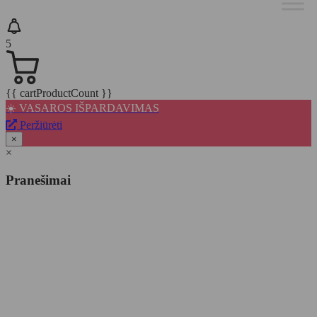
5
{{ cartProductCount }}
☀️ VASAROS IŠPARDAVIMAS
Peržiūrėti
×
×
Pranešimai