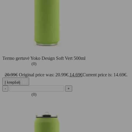
Termo gertuvė Yoko Design Soft Vert 500ml
(0)
20.99
€
Original price was: 20.99€.
14.69
€
Current price is: 14.69€.
Į krepšelį
-
+
(0)