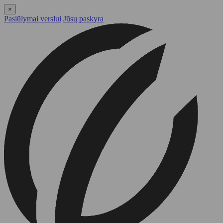
×
Pasiūlymai verslui
Jūsų paskyra