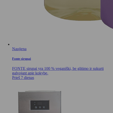
Naujiena
Fonte sirupai
FONTE sirupai yra 100 % veganiški, be glitimo ir sukurti
galvojant apie kokybę.
Prieš 7 dienas