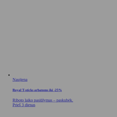
Naujiena
Royal T-sticks arbatoms iki -25%
Riboto laiko pasiūlymas – paskubėk.
Prieš 3 dienas