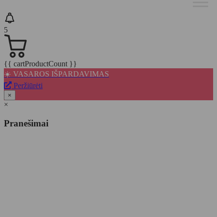
5
{{ cartProductCount }}
☀️ VASAROS IŠPARDAVIMAS
Peržiūrėti
×
×
Pranešimai