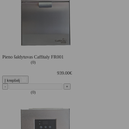
Pieno šaldytuvas Caffitaly FR001
(0)
939.00
€
Į krepšelį
-
+
(0)