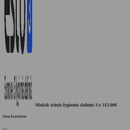
Mokėk trimis lygiomis dalimis 3 x
313.00
€
Jūsų kontaktai