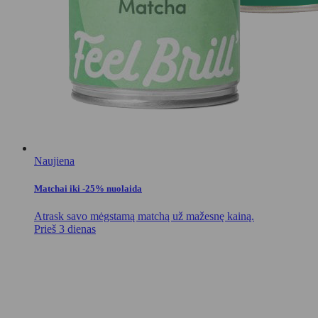
Naujiena
Matchai iki -25% nuolaida
Atrask savo mėgstamą matchą už mažesnę kainą.
Prieš 3 dienas