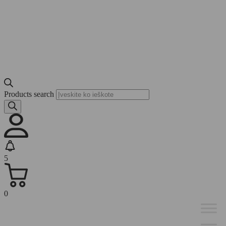
Products search
5
0