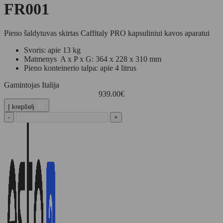
FR001
Pieno šaldytuvas skirtas Caffitaly PRO kapsuliniui kavos aparatui
Svoris: apie 13 kg
Matmenys A x P x G: 364 x 228 x 310 mm
Pieno konteinerio talpa: apie 4 litrus
Gamintojas Italija
939.00
€
Į krepšelį
-
+