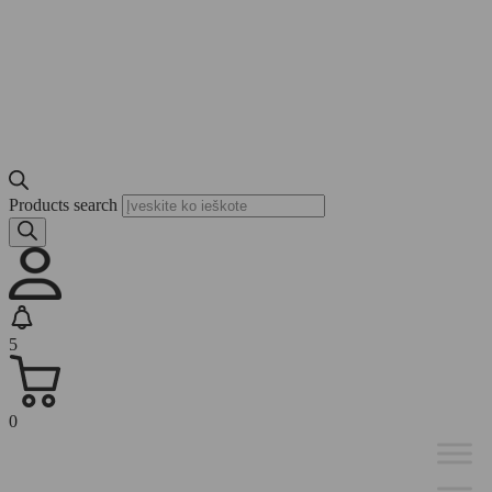
Products search
5
0