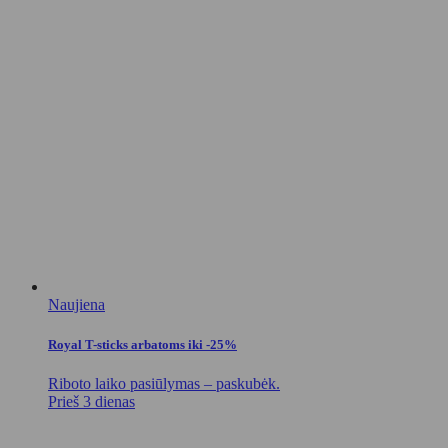
Naujiena
Royal T-sticks arbatoms iki -25%
Riboto laiko pasiūlymas – paskubėk.
Prieš 3 dienas