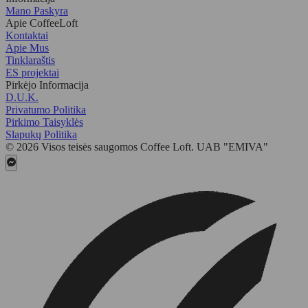
Mano Paskyra
Apie CoffeeLoft
Kontaktai
Apie Mus
Tinklaraštis
ES projektai
Pirkėjo Informacija
D.U.K.
Privatumo Politika
Pirkimo Taisyklės
Slapukų Politika
© 2026 Visos teisės saugomos Coffee Loft. UAB "EMIVA"