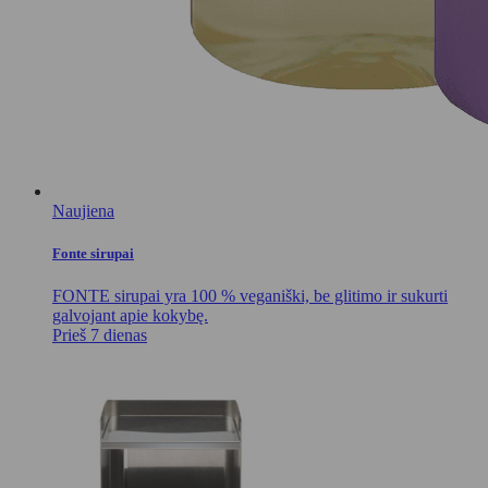
Naujiena
Fonte sirupai
FONTE sirupai yra 100 % veganiški, be glitimo ir sukurti
galvojant apie kokybę.
Prieš 7 dienas