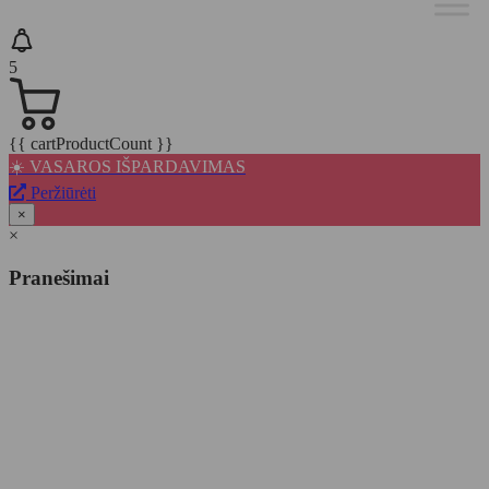
5
{{ cartProductCount }}
☀️ VASAROS IŠPARDAVIMAS
Peržiūrėti
×
×
Pranešimai