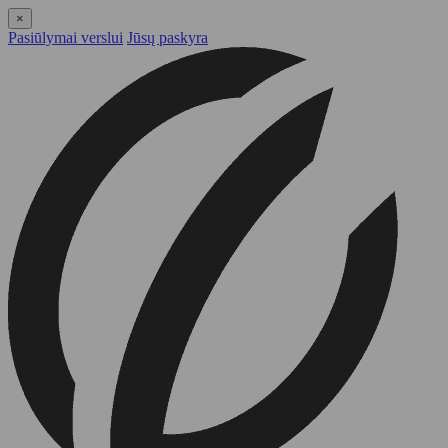
×
Pasiūlymai verslui
Jūsų paskyra