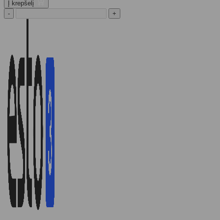
Į krepšelį
-
+