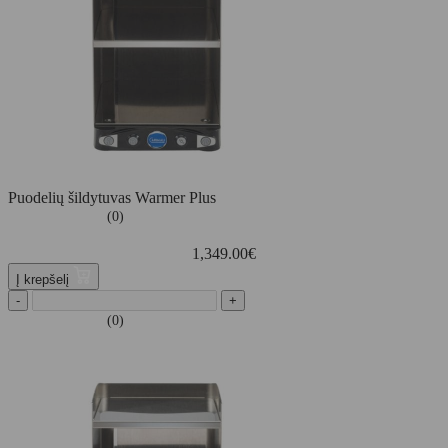
Puodelių šildytuvas Warmer Plus
(0)
1,349.00
€
Į krepšelį
-
+
(0)