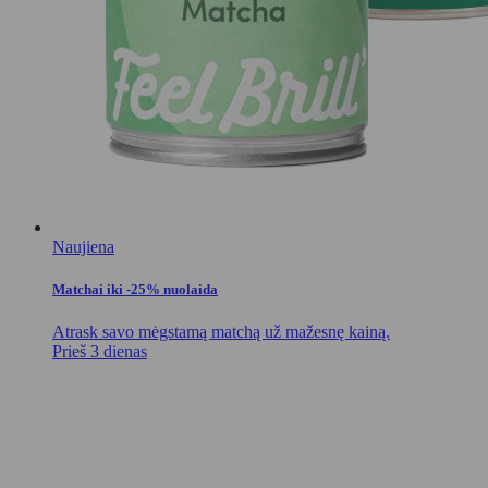
Naujiena
Matchai iki -25% nuolaida
Atrask savo mėgstamą matchą už mažesnę kainą.
Prieš 3 dienas