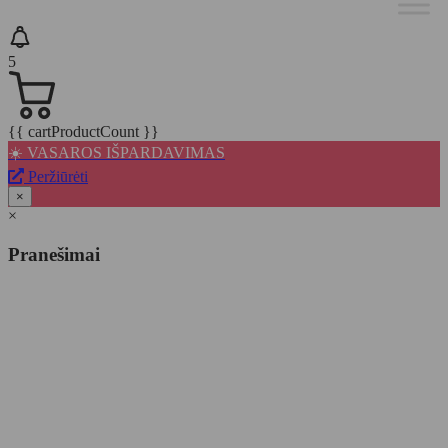
5
{{ cartProductCount }}
☀️ VASAROS IŠPARDAVIMAS
Peržiūrėti
×
×
Pranešimai