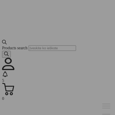
Products search
5
0