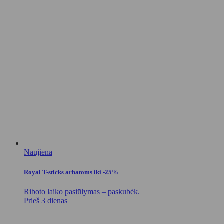
Naujiena
Royal T-sticks arbatoms iki -25%
Riboto laiko pasiūlymas – paskubėk.
Prieš 3 dienas