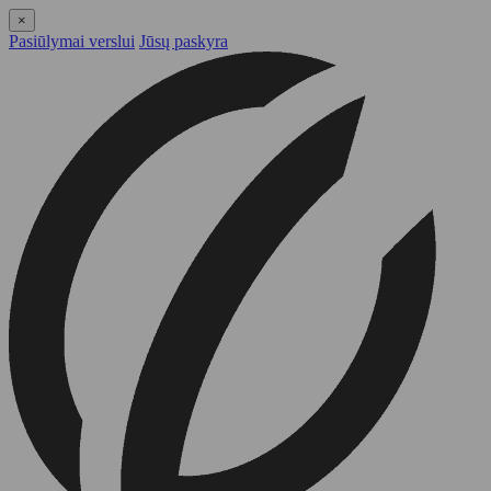
×
Pasiūlymai verslui
Jūsų paskyra