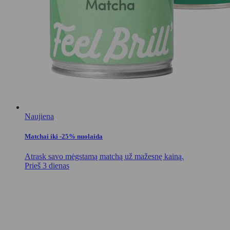
Naujiena
Matchai iki -25% nuolaida
Atrask savo mėgstamą matchą už mažesnę kainą.
Prieš 3 dienas