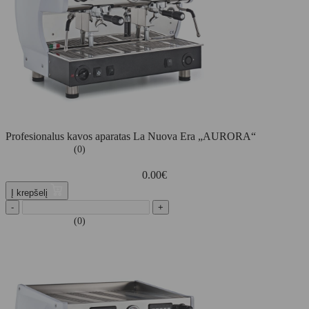
Profesionalus kavos aparatas La Nuova Era „AURORA“
(0)
0.00
€
Į krepšelį
-
+
(0)