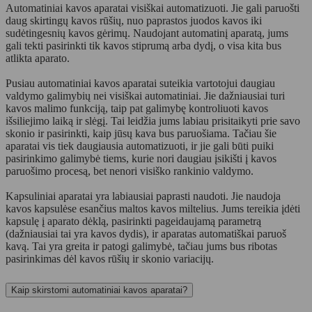
Automatiniai kavos aparatai visiškai automatizuoti. Jie gali paruošti
daug skirtingų kavos rūšių, nuo paprastos juodos kavos iki
sudėtingesnių kavos gėrimų. Naudojant automatinį aparatą, jums
gali tekti pasirinkti tik kavos stiprumą arba dydį, o visa kita bus
atlikta aparato.
Pusiau automatiniai kavos aparatai suteikia vartotojui daugiau
valdymo galimybių nei visiškai automatiniai. Jie dažniausiai turi
kavos malimo funkciją, taip pat galimybę kontroliuoti kavos
išsiliejimo laiką ir slėgį. Tai leidžia jums labiau prisitaikyti prie savo
skonio ir pasirinkti, kaip jūsų kava bus paruošiama. Tačiau šie
aparatai vis tiek daugiausia automatizuoti, ir jie gali būti puiki
pasirinkimo galimybė tiems, kurie nori daugiau įsikišti į kavos
paruošimo procesą, bet nenori visiško rankinio valdymo.
Kapsuliniai aparatai yra labiausiai paprasti naudoti. Jie naudoja
kavos kapsulėse esančius maltos kavos miltelius. Jums tereikia įdėti
kapsulę į aparato dėklą, pasirinkti pageidaujamą parametrą
(dažniausiai tai yra kavos dydis), ir aparatas automatiškai paruoš
kavą. Tai yra greita ir patogi galimybė, tačiau jums bus ribotas
pasirinkimas dėl kavos rūšių ir skonio variacijų.
Kaip skirstomi automatiniai kavos aparatai?