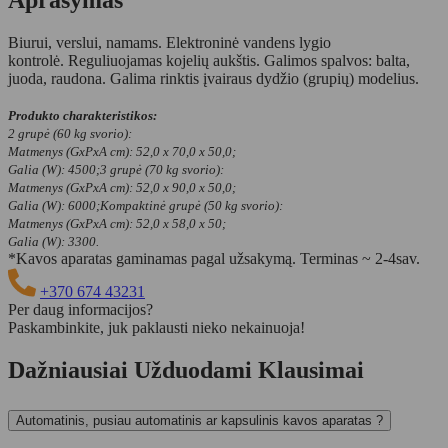
Biurui, verslui, namams. Elektroninė vandens lygio
kontrolė. Reguliuojamas kojelių aukštis. Galimos spalvos: balta,
juoda, raudona. Galima rinktis įvairaus dydžio (grupių) modelius.
Produkto charakteristikos:
2 grupė (60 kg svorio):
Matmenys (GxPxA cm): 52,0 x 70,0 x 50,0;
Galia (W): 4500;
3 grupė (70 kg svorio):
Matmenys (GxPxA cm): 52,0 x 90,0 x 50,0;
Galia (W): 6000;
Kompaktinė grupė (50 kg svorio):
Matmenys (GxPxA cm): 52,0 x 58,0 x 50;
Galia (W): 3300.
*Kavos aparatas gaminamas pagal užsakymą. Terminas ~ 2-4sav.
+370 674 43231
Per daug informacijos?
Paskambinkite, juk paklausti nieko nekainuoja!
Dažniausiai Užduodami Klausimai
Automatinis, pusiau automatinis ar kapsulinis kavos aparatas ?