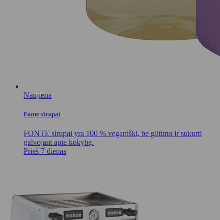
Naujiena
Fonte sirupai
FONTE sirupai yra 100 % veganiški, be glitimo ir sukurti
galvojant apie kokybę.
Prieš 7 dienas