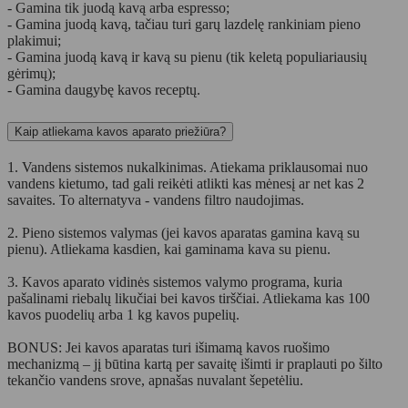
- Gamina tik juodą kavą arba espresso;
- Gamina juodą kavą, tačiau turi garų lazdelę rankiniam pieno
plakimui;
- Gamina juodą kavą ir kavą su pienu (tik keletą populiariausių
gėrimų);
- Gamina daugybę kavos receptų.
Kaip atliekama kavos aparato priežiūra?
1. Vandens sistemos nukalkinimas. Atiekama priklausomai nuo
vandens kietumo, tad gali reikėti atlikti kas mėnesį ar net kas 2
savaites. To alternatyva - vandens filtro naudojimas.
2. Pieno sistemos valymas (jei kavos aparatas gamina kavą su
pienu). Atliekama kasdien, kai gaminama kava su pienu.
3. Kavos aparato vidinės sistemos valymo programa, kuria
pašalinami riebalų likučiai bei kavos tirščiai. Atliekama kas 100
kavos puodelių arba 1 kg kavos pupelių.
BONUS: Jei kavos aparatas turi išimamą kavos ruošimo
mechanizmą – jį būtina kartą per savaitę išimti ir praplauti po šilto
tekančio vandens srove, apnašas nuvalant šepetėliu.