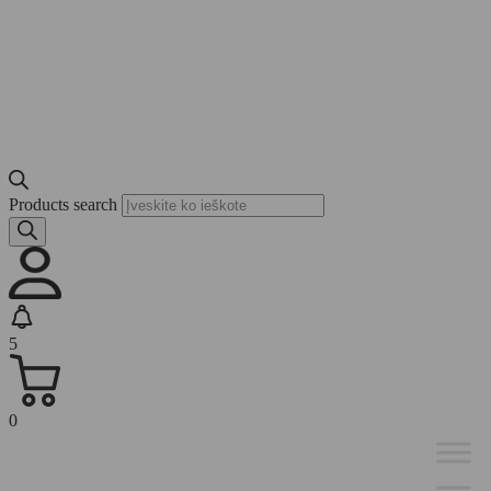
Products search
5
0