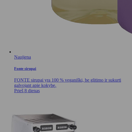
Naujiena
Fonte sirupai
FONTE sirupai yra 100 % veganiški, be glitimo ir sukurti
galvojant apie kokybę.
Prieš 8 dienas