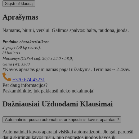
Aprašymas
Namams, biurui, verslui. Galimos spalvos: balta, raudona, juoda.
Produkto charakteristikos:
2 grupė (50 kg svorio):
8l boileris
Matmenys (GxPxA cm): 50,0 x 52,0 x 58,0;
Galia (W): 3300
*Kavos aparatas gaminamas pagal užsakymą. Terminas ~ 2-4sav.
+370 674 43231
Per daug informacijos?
Paskambinkite, juk paklausti nieko nekainuoja!
Dažniausiai Užduodami Klausimai
Automatinis, pusiau automatinis ar kapsulinis kavos aparatas ?
Automatiniai kavos aparatai visiškai automatizuoti. Jie gali paruošti
daug skirtingų kavos rūšių, nuo paprastos juodos kavos iki