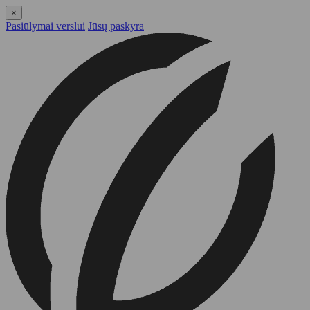
×
Pasiūlymai verslui
Jūsų paskyra