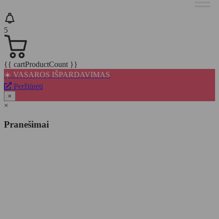
5
{{ cartProductCount }}
☀️ VASAROS IŠPARDAVIMAS
Peržiūrėti
×
×
Pranešimai