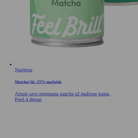
Naujiena
Matchai iki -25% nuolaida
Atrask savo mėgstamą matchą už mažesnę kainą.
Prieš 4 dienas