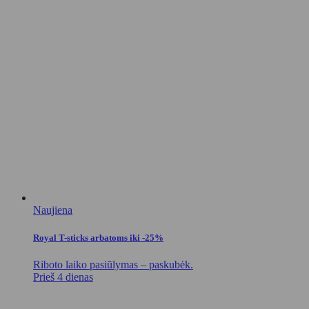
Naujiena
Royal T-sticks arbatoms iki -25%
Riboto laiko pasiūlymas – paskubėk.
Prieš 4 dienas