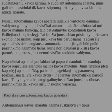
sudėtingesnių kavos gėrimų. Naudojant automatinį aparatą, jums
gali tekti pasirinkti tik kavos stiprumą arba dydį, o visa kita bus
atlikta aparato.
Pusiau automatiniai kavos aparatai suteikia vartotojui daugiau
valdymo galimybių nei visiškai automatiniai. Jie dažniausiai turi
kavos malimo funkciją, taip pat galimybę kontroliuoti kavos
išsiliejimo laiką ir slėgį. Tai leidžia jums labiau prisitaikyti prie savo
skonio ir pasirinkti, kaip jūsų kava bus paruošiama. Tačiau šie
aparatai vis tiek daugiausia automatizuoti, ir jie gali būti puiki
pasirinkimo galimybė tiems, kurie nori daugiau įsikišti į kavos
paruošimo procesą, bet nenori visiško rankinio valdymo.
Kapsuliniai aparatai yra labiausiai paprasti naudoti. Jie naudoja
kavos kapsulėse esančius maltos kavos miltelius. Jums tereikia įdėti
kapsulę į aparato dėklą, pasirinkti pageidaujamą parametrą
(dažniausiai tai yra kavos dydis), ir aparatas automatiškai paruoš
kavą. Tai yra greita ir patogi galimybė, tačiau jums bus ribotas
pasirinkimas dėl kavos rūšių ir skonio variacijų.
Kaip skirstomi automatiniai kavos aparatai?
Automatinius kavos aparatus galima suskirstyti į 4 tipus: