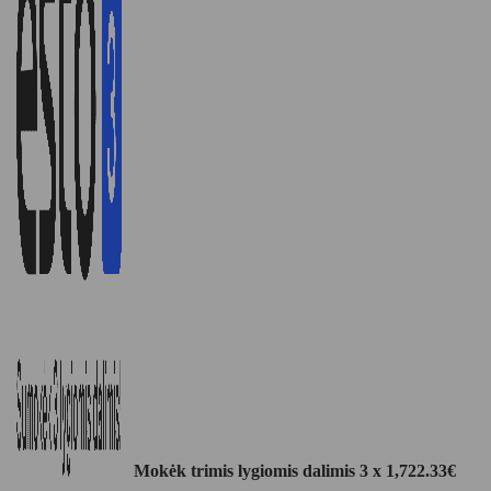
Mokėk trimis lygiomis dalimis 3 x
1,722.33
€