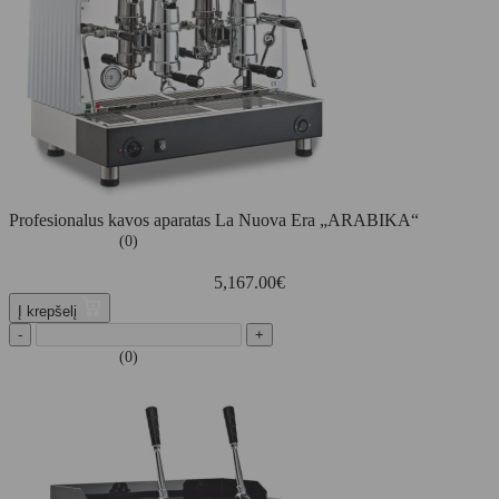
Profesionalus kavos aparatas La Nuova Era „ARABIKA“
(0)
5,167.00
€
Į krepšelį
-
+
(0)