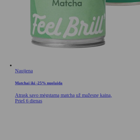
Naujiena
Matchai iki -25% nuolaida
Atrask savo mėgstamą matchą už mažesnę kainą.
Prieš 6 dienas