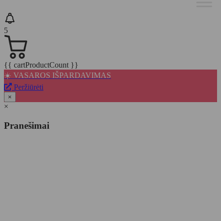
5
{{ cartProductCount }}
☀️ VASAROS IŠPARDAVIMAS
Peržiūrėti
×
×
Pranešimai