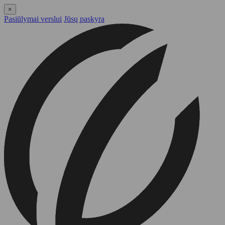
×
Pasiūlymai verslui
Jūsų paskyra