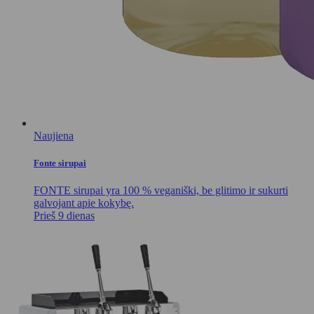
Naujiena
Fonte sirupai
FONTE sirupai yra 100 % veganiški, be glitimo ir sukurti
galvojant apie kokybę.
Prieš 9 dienas