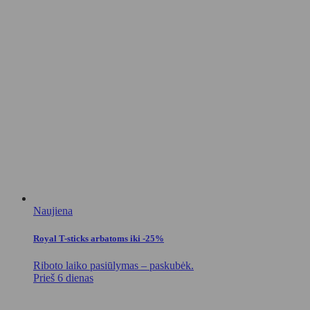
Naujiena
Royal T-sticks arbatoms iki -25%
Riboto laiko pasiūlymas – paskubėk.
Prieš 6 dienas