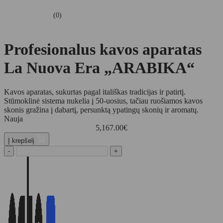
(0)
Profesionalus kavos aparatas
La Nuova Era „ARABIKA“
Kavos aparatas, sukurtas pagal itališkas tradicijas ir patirtį.
Stūmoklinė sistema nukelia į 50-uosius, tačiau ruošiamos kavos
skonis gražina į dabartį, persunktą ypatingų skonių ir aromatų.
Nauja
5,167.00
€
Į krepšelį
-
+