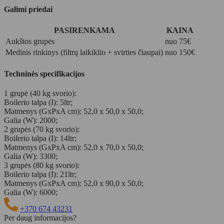
Galimi priedai
PASIRENKAMA
KAINA
Aukštos grupės
nuo 75€
Medinis rinkinys (filtrų laikiklio + svirties čiaupai)
nuo 150€
Techninės specifikacijos
1 grupė (40 kg svorio):
Boilerio talpa (I): 5ltr;
Matmenys (GxPxA cm): 52,0 x 50,0 x 50,0;
Galia (W): 2000;
2 grupės (70 kg svorio):
Boilerio talpa (I): 14ltr;
Matmenys (GxPxA cm): 52,0 x 70,0 x 50,0;
Galia (W): 3300;
3 grupės (80 kg svorio):
Boilerio talpa (I): 21ltr;
Matmenys (GxPxA cm): 52,0 x 90,0 x 50,0;
Galia (W): 6000;
+370 674 43231
Per daug informacijos?