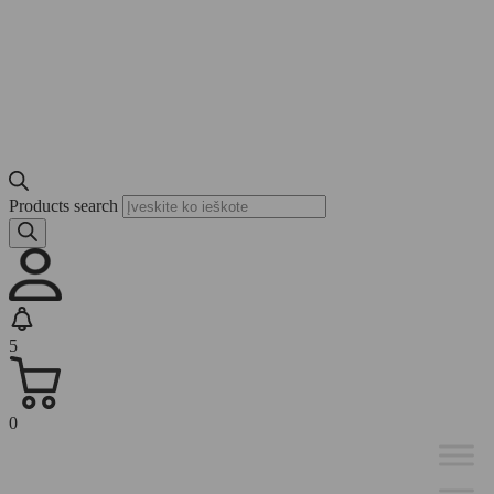
Products search
5
0