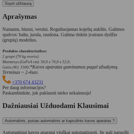
Aprašymas
Namams, biurui, verslui. Reguliuojamas kojelių aukštis. Galimos
spalvos: balta, juoda, raudona. Galima rinktis įvairaus dydžio
(grupių) modelius.
Produkto charakteristikos:
2 grupė (70 kg svorio):
Matmenys (GxPxA cm): 50,0 x 70,0 x 52,0;
*Kavos aparatas gaminamas pagal užsakymą.
Galia (W): 3300;
Terminas ~ 2-4sav.
+370 674 43231
Per daug informacijos?
Paskambinkite, juk paklausti nieko nekainuoja!
Dažniausiai Užduodami Klausimai
Automatinis, pusiau automatinis ar kapsulinis kavos aparatas ?
Automatiniai kavos aparatai visiškai automatizuoti. Jie gali paruošti