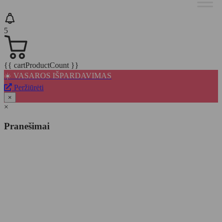
5
{{ cartProductCount }}
☀️ VASAROS IŠPARDAVIMAS
Peržiūrėti
×
×
Pranešimai