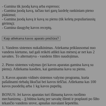
- Gamina tik juodą kavą arba espresso;
- Gamina juodą kavą, tačiau turi garų lazdelę rankiniam pieno
plakimui;
- Gamina juodą kavą ir kavą su pienu (tik keletą populiariausių
gėrimų);
- Gamina daugybę kavos receptų.
Kaip atliekama kavos aparato priežiūra?
1. Vandens sistemos nukalkinimas. Atiekama priklausomai nuo
vandens kietumo, tad gali reikėti atlikti kas mėnesį ar net kas 2
savaites. To alternatyva - vandens filtro naudojimas.
2. Pieno sistemos valymas (jei kavos aparatas gamina kavą su
pienu). Atliekama kasdien, kai gaminama kava su pienu.
3. Kavos aparato vidinės sistemos valymo programa, kuria
pašalinami riebalų likučiai bei kavos tirščiai. Atliekama kas 100
kavos puodelių arba 1 kg kavos pupelių.
BONUS: Jei kavos aparatas turi išimamą kavos ruošimo
mechanizmą – jį būtina kartą per savaitę išimti ir praplauti po šilto
tekančio vandens srove, apnašas nuvalant šepetėliu.