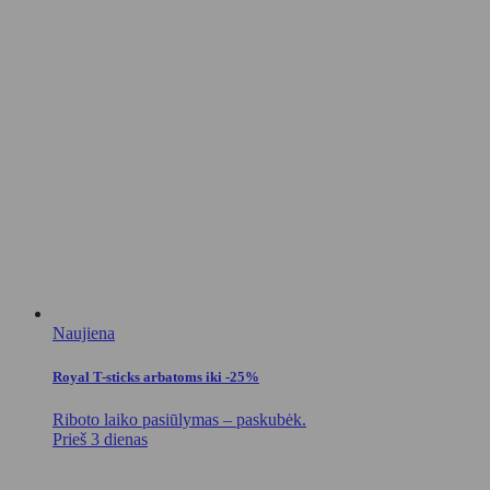
Naujiena
Royal T-sticks arbatoms iki -25%
Riboto laiko pasiūlymas – paskubėk.
Prieš 3 dienas