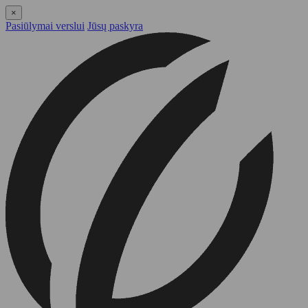
×
Pasiūlymai verslui
Jūsų paskyra