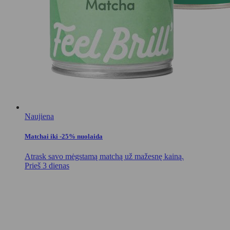
Naujiena
Matchai iki -25% nuolaida
Atrask savo mėgstamą matchą už mažesnę kainą.
Prieš 3 dienas