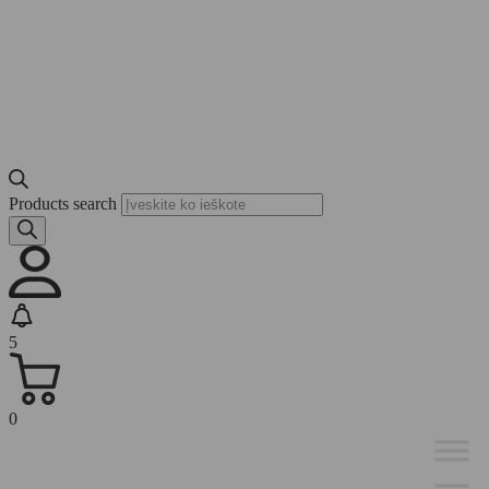
Products search
5
0