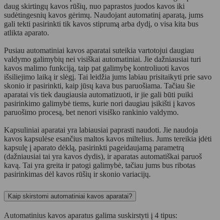
daug skirtingų kavos rūšių, nuo paprastos juodos kavos iki
sudėtingesnių kavos gėrimų. Naudojant automatinį aparatą, jums
gali tekti pasirinkti tik kavos stiprumą arba dydį, o visa kita bus
atlikta aparato.
Pusiau automatiniai kavos aparatai suteikia vartotojui daugiau
valdymo galimybių nei visiškai automatiniai. Jie dažniausiai turi
kavos malimo funkciją, taip pat galimybę kontroliuoti kavos
išsiliejimo laiką ir slėgį. Tai leidžia jums labiau prisitaikyti prie savo
skonio ir pasirinkti, kaip jūsų kava bus paruošiama. Tačiau šie
aparatai vis tiek daugiausia automatizuoti, ir jie gali būti puiki
pasirinkimo galimybė tiems, kurie nori daugiau įsikišti į kavos
paruošimo procesą, bet nenori visiško rankinio valdymo.
Kapsuliniai aparatai yra labiausiai paprasti naudoti. Jie naudoja
kavos kapsulėse esančius maltos kavos miltelius. Jums tereikia įdėti
kapsulę į aparato dėklą, pasirinkti pageidaujamą parametrą
(dažniausiai tai yra kavos dydis), ir aparatas automatiškai paruoš
kavą. Tai yra greita ir patogi galimybė, tačiau jums bus ribotas
pasirinkimas dėl kavos rūšių ir skonio variacijų.
Kaip skirstomi automatiniai kavos aparatai?
Automatinius kavos aparatus galima suskirstyti į 4 tipus: