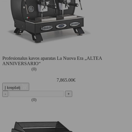
Profesionalus kavos aparatas La Nuova Era „ALTEA
ANNIVERSARIO“
(0)
7,865.00
€
Į krepšelį
-
+
(0)