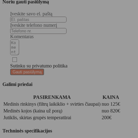
Noriu gauti pasiūlymą
Įveskite savo el. paštą
Įveskite telefono numerį
Komentaras
Sutinku su privatumo politika
Gauti pasiūlymą
Galimi priedai
PASIRENKAMA
KAINA
Medinis rinkinys (filtrų laikiklio + svirties čiaupai)
nuo 125€
Medinės kojos (kaina už porą)
nuo 820€
Jutiklis, skirtas grupės temperatūrai
200€
Techninės specifikacijos