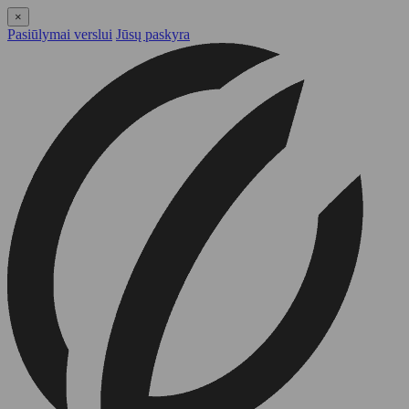
×
Pasiūlymai verslui
Jūsų paskyra