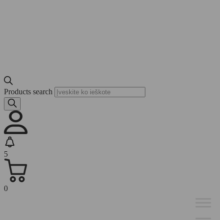
Products search
5
0