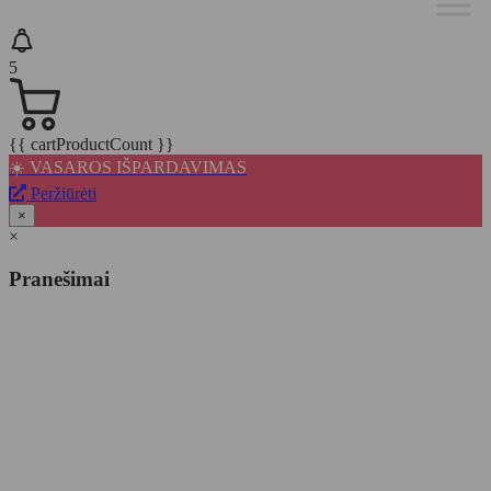
5
{{ cartProductCount }}
☀️ VASAROS IŠPARDAVIMAS
Peržiūrėti
×
×
Pranešimai