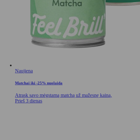
Naujiena
Matchai iki -25% nuolaida
Atrask savo mėgstamą matchą už mažesnę kainą.
Prieš 3 dienas