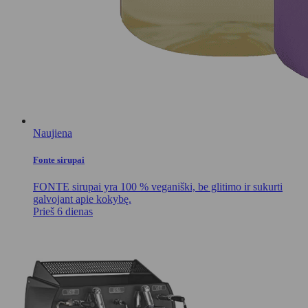
Naujiena
Fonte sirupai
FONTE sirupai yra 100 % veganiški, be glitimo ir sukurti
galvojant apie kokybę.
Prieš 6 dienas