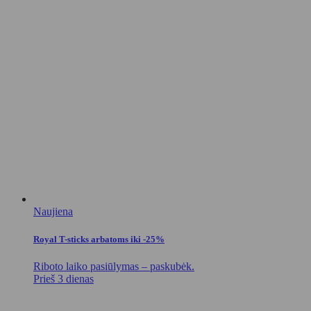
Naujiena
Royal T-sticks arbatoms iki -25%
Riboto laiko pasiūlymas – paskubėk.
Prieš 3 dienas