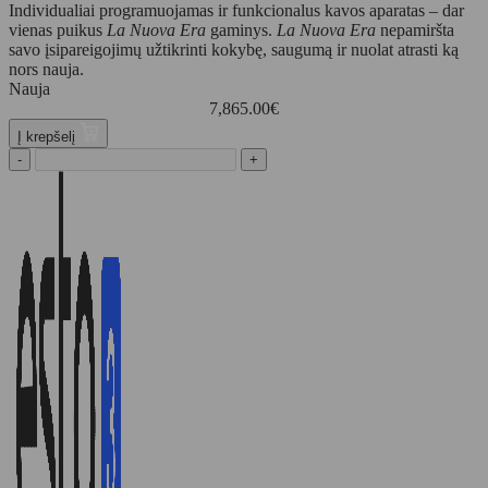
Individualiai programuojamas ir funkcionalus kavos aparatas – dar
vienas puikus
La Nuova Era
gaminys.
La Nuova Era
nepamiršta
savo įsipareigojimų užtikrinti kokybę, saugumą ir nuolat atrasti ką
nors nauja.
Nauja
7,865.00
€
Į krepšelį
-
+