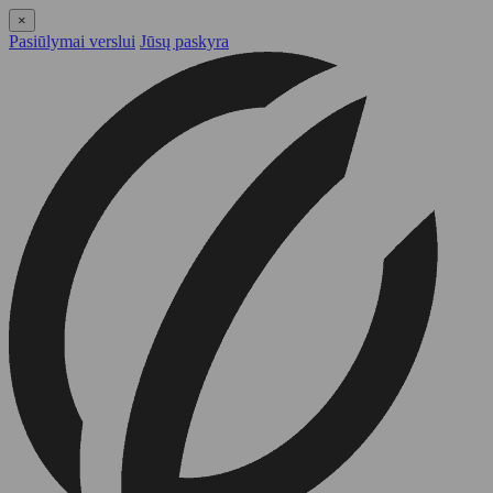
×
Pasiūlymai verslui
Jūsų paskyra