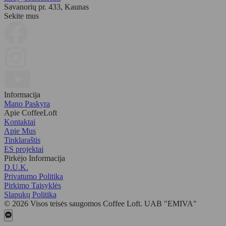
Savanorių pr. 433, Kaunas
Sekite mus
Informacija
Mano Paskyra
Apie CoffeeLoft
Kontaktai
Apie Mus
Tinklaraštis
ES projektai
Pirkėjo Informacija
D.U.K.
Privatumo Politika
Pirkimo Taisyklės
Slapukų Politika
© 2026 Visos teisės saugomos Coffee Loft. UAB "EMIVA"