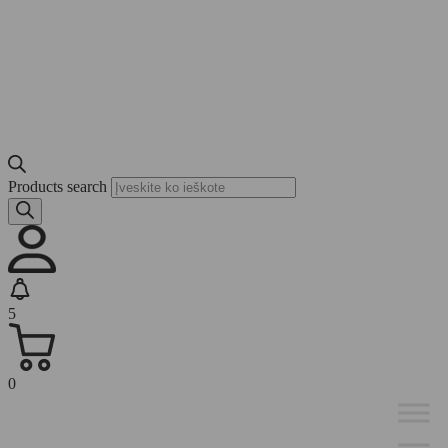
Products search
5
0