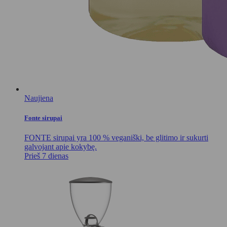
Naujiena
Fonte sirupai
FONTE sirupai yra 100 % veganiški, be glitimo ir sukurti
galvojant apie kokybę.
Prieš 7 dienas