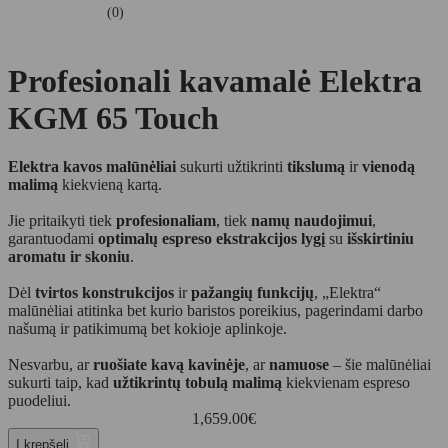
(0)
Profesionali kavamalė Elektra
KGM 65 Touch
Elektra kavos malūnėliai
sukurti užtikrinti
tikslumą
ir
vienodą
malimą
kiekvieną kartą.
Jie pritaikyti tiek
profesionaliam
, tiek
namų naudojimui
,
garantuodami
optimalų espreso ekstrakcijos lygį
su
išskirtiniu
aromatu ir skoniu
.
Dėl
tvirtos konstrukcijos
ir
pažangių funkcijų
, „Elektra“
malūnėliai atitinka bet kurio baristos poreikius, pagerindami darbo
našumą ir patikimumą bet kokioje aplinkoje.
Nesvarbu, ar
ruošiate kavą kavinėje
, ar
namuose
– šie malūnėliai
sukurti taip, kad
užtikrintų tobulą malimą
kiekvienam espreso
puodeliui.
1,659.00
€
Į krepšelį