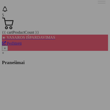
5
{{ cartProductCount }}
☀️ VASAROS IŠPARDAVIMAS
Peržiūrėti
×
×
Pranešimai