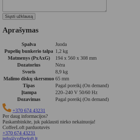
Aprašymas
Spalva
Juoda
Pupelių bunkerio talpa
1,2 kg
Matmenys (PxAxG)
194 x 560 x 308 mm
Dozatorius
Nėra
Svoris
8,9 kg
Malimo diskų skersmuo
65 mm
Tipas
Pagal poreikį (On demand)
Įtampa
220–240 V 50/60 Hz
Dozavimas
Pagal poreikį (On demand)
+370 674 43231
Per daug informacijos?
Paskambinkite, juk paklausti nieko nekainuoja!
CoffeeLoft parduotuvės
+370 674 43231
info@coffeeloft.lt