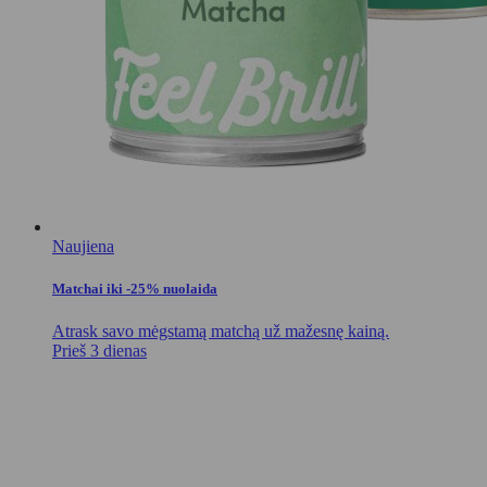
Naujiena
Matchai iki -25% nuolaida
Atrask savo mėgstamą matchą už mažesnę kainą.
Prieš 3 dienas