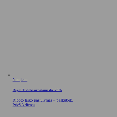
Naujiena
Royal T-sticks arbatoms iki -25%
Riboto laiko pasiūlymas – paskubėk.
Prieš 3 dienas