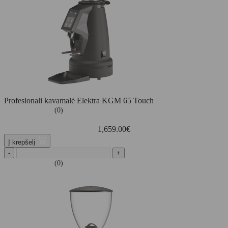
Profesionali kavamalė Elektra KGM 65 Touch
(0)
1,659.00
€
Į krepšelį
-
+
(0)