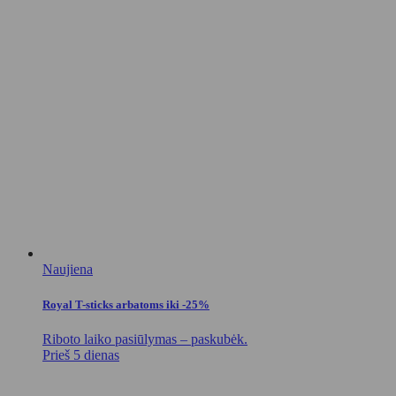
Naujiena
Royal T-sticks arbatoms iki -25%
Riboto laiko pasiūlymas – paskubėk.
Prieš 5 dienas