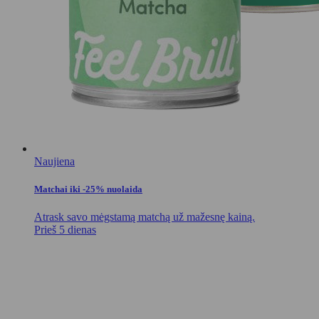
Naujiena
Matchai iki -25% nuolaida
Atrask savo mėgstamą matchą už mažesnę kainą.
Prieš 5 dienas