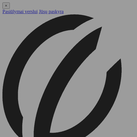
×
Pasiūlymai verslui
Jūsų paskyra