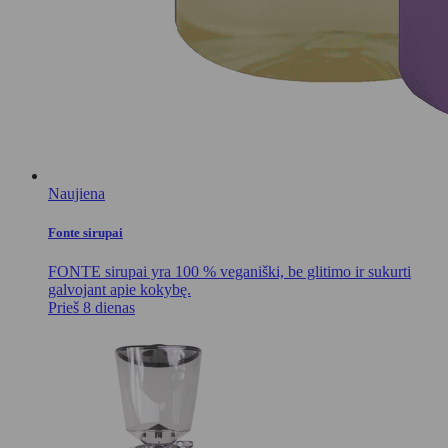
Naujiena
Fonte sirupai
FONTE sirupai yra 100 % veganiški, be glitimo ir sukurti
galvojant apie kokybę.
Prieš 8 dienas