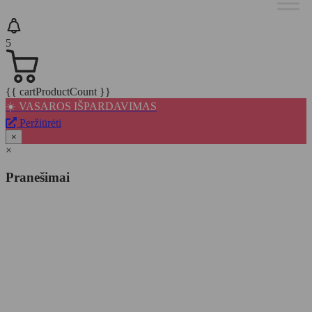
5
{{ cartProductCount }}
☀️ VASAROS IŠPARDAVIMAS
Peržiūrėti
×
×
Pranešimai