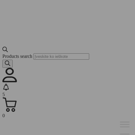
Products search
5
0