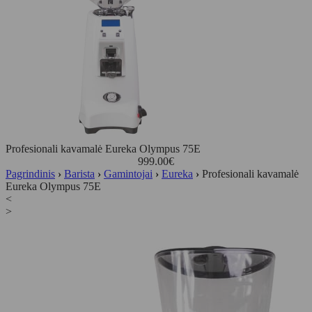
Profesionali kavamalė Eureka Olympus 75E
999.00
€
Pagrindinis
›
Barista
›
Gamintojai
›
Eureka
›
Profesionali kavamalė
Eureka Olympus 75E
<
>