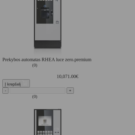
Prekybos automatas RHEA luce zero.premium
(0)
10,071.00
€
Į krepšelį
-
+
(0)