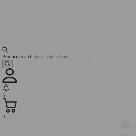
Products search
5
0