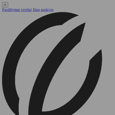
×
Pasiūlymai verslui
Jūsų paskyra