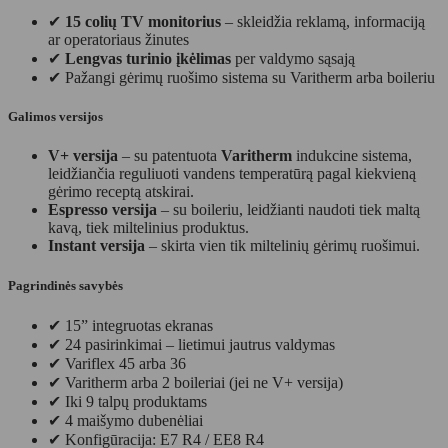
✔
15 colių TV monitorius
– skleidžia reklamą, informaciją
ar operatoriaus žinutes
✔
Lengvas turinio įkėlimas
per valdymo sąsają
✔ Pažangi gėrimų ruošimo sistema su Varitherm arba boileriu
Galimos versijos
V+ versija
– su patentuota
Varitherm
indukcine sistema,
leidžiančia reguliuoti vandens temperatūrą pagal kiekvieną
gėrimo receptą atskirai.
Espresso versija
– su boileriu, leidžianti naudoti tiek maltą
kavą, tiek miltelinius produktus.
Instant versija
– skirta vien tik miltelinių gėrimų ruošimui.
Pagrindinės savybės
✔ 15” integruotas ekranas
✔ 24 pasirinkimai – lietimui jautrus valdymas
✔ Variflex 45 arba 36
✔ Varitherm arba 2 boileriai (jei ne V+ versija)
✔ Iki 9 talpų produktams
✔ 4 maišymo dubenėliai
✔ Konfigūracija: E7 R4 / EE8 R4