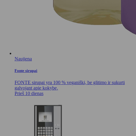
Naujiena
Fonte sirupai
FONTE sirupai yra 100 % veganiški, be glitimo ir sukurti
galvojant apie kokybę.
Prieš 10 dienas