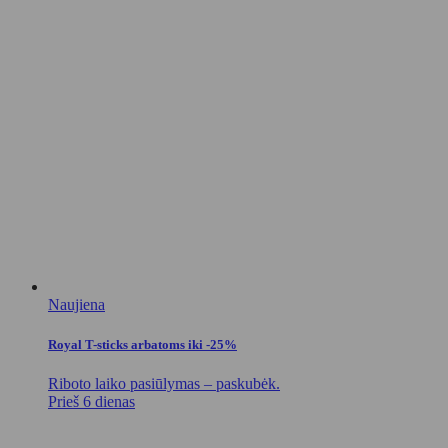
Naujiena
Royal T-sticks arbatoms iki -25%
Riboto laiko pasiūlymas – paskubėk.
Prieš 6 dienas