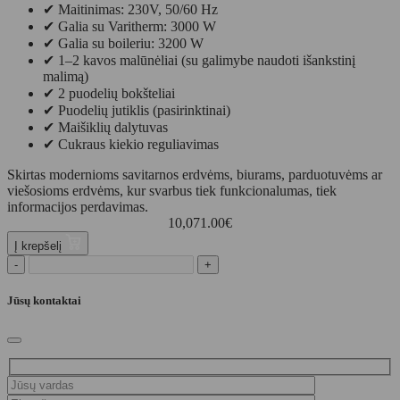
✔ Maitinimas: 230V, 50/60 Hz
✔ Galia su Varitherm: 3000 W
✔ Galia su boileriu: 3200 W
✔ 1–2 kavos malūnėliai (su galimybe naudoti išankstinį
malimą)
✔ 2 puodelių bokšteliai
✔ Puodelių jutiklis (pasirinktinai)
✔ Maišiklių dalytuvas
✔ Cukraus kiekio reguliavimas
Skirtas modernioms savitarnos erdvėms, biurams, parduotuvėms ar
viešosioms erdvėms, kur svarbus tiek funkcionalumas, tiek
informacijos perdavimas.
10,071.00
€
Į krepšelį
-
+
Jūsų kontaktai