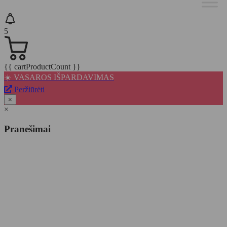
5
{{ cartProductCount }}
☀️ VASAROS IŠPARDAVIMAS
Peržiūrėti
×
×
Pranešimai