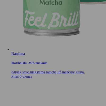
Naujiena
Matchai iki -25% nuolaida
Atrask savo mėgstamą matchą už mažesnę kainą.
Prieš 6 dienas