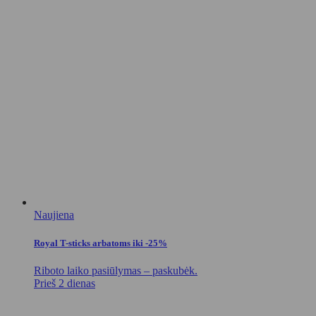
Naujiena
Royal T-sticks arbatoms iki -25%
Riboto laiko pasiūlymas – paskubėk.
Prieš 2 dienas