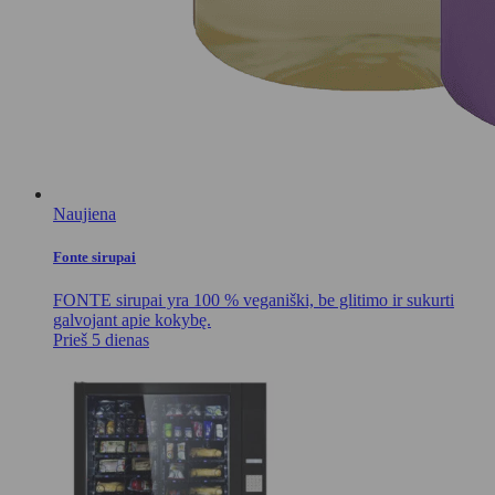
Naujiena
Fonte sirupai
FONTE sirupai yra 100 % veganiški, be glitimo ir sukurti
galvojant apie kokybę.
Prieš 5 dienas