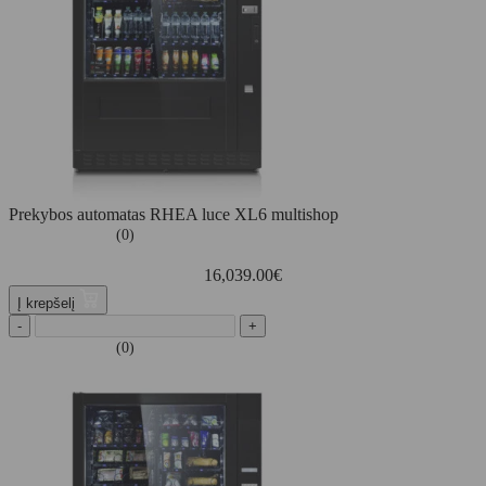
Prekybos automatas RHEA luce XL6 multishop
(0)
16,039.00
€
Į krepšelį
-
+
(0)