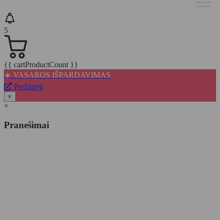
5
{{ cartProductCount }}
☀️ VASAROS IŠPARDAVIMAS
Peržiūrėti
×
×
Pranešimai