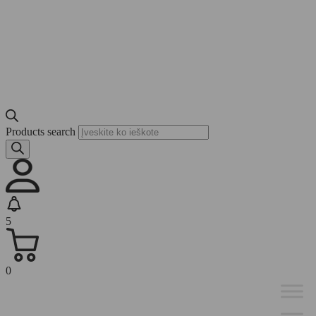
Products search
5
0