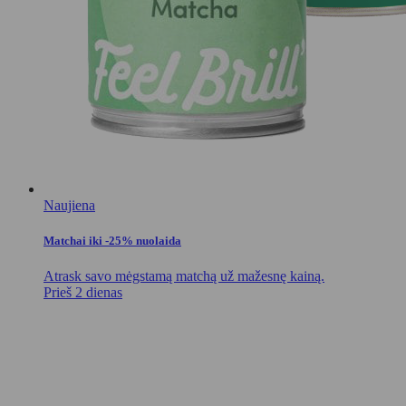
Naujiena
Matchai iki -25% nuolaida
Atrask savo mėgstamą matchą už mažesnę kainą.
Prieš 2 dienas