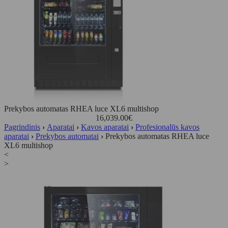
Prekybos automatas RHEA luce XL6 multishop
16,039.00
€
Pagrindinis
›
Aparatai
›
Kavos aparatai
›
Profesionalūs kavos
aparatai
›
Prekybos automatai
›
Prekybos automatas RHEA luce
XL6 multishop
<
>