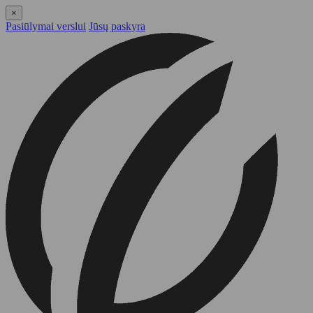
×
Pasiūlymai verslui
Jūsų paskyra