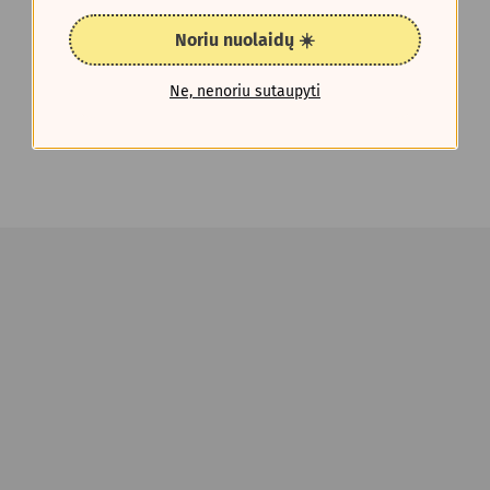
Noriu nuolaidų ☀️
Ne, nenoriu sutaupyti