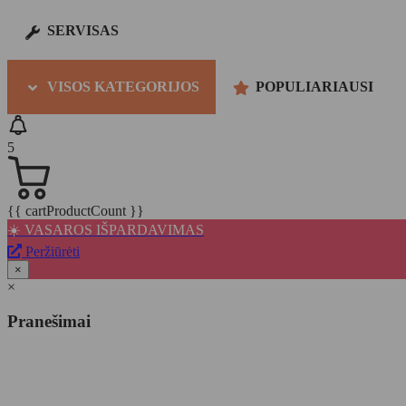
SERVISAS
VISOS KATEGORIJOS
POPULIARIAUSI
5
{{ cartProductCount }}
☀️ VASAROS IŠPARDAVIMAS
Peržiūrėti
×
×
Pranešimai