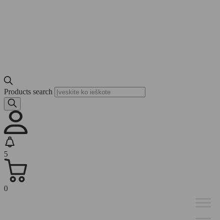
Products search
5
0