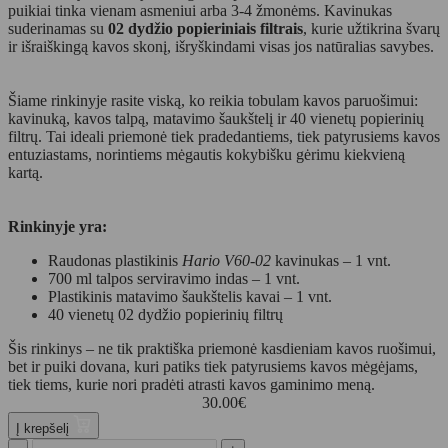
puikiai tinka vienam asmeniui arba 3-4 žmonėms. Kavinukas
suderinamas su
02 dydžio popieriniais filtrais
, kurie užtikrina švarų
ir išraiškingą kavos skonį, išryškindami visas jos natūralias savybes.
Šiame rinkinyje rasite viską, ko reikia tobulam kavos paruošimui:
kavinuką, kavos talpą, matavimo šaukštelį ir 40 vienetų popierinių
filtrų. Tai ideali priemonė tiek pradedantiems, tiek patyrusiems kavos
entuziastams, norintiems mėgautis kokybišku gėrimu kiekvieną
kartą.
Rinkinyje yra:
Raudonas plastikinis
Hario V60-02
kavinukas – 1 vnt.
700 ml talpos serviravimo indas – 1 vnt.
Plastikinis matavimo šaukštelis kavai – 1 vnt.
40 vienetų 02 dydžio popierinių filtrų
Šis rinkinys – ne tik praktiška priemonė kasdieniam kavos ruošimui,
bet ir puiki dovana, kuri patiks tiek patyrusiems kavos mėgėjams,
tiek tiems, kurie nori pradėti atrasti kavos gaminimo meną.
30.00
€
Į krepšelį