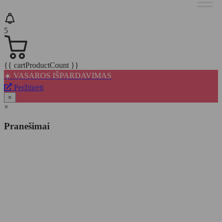
5
{{ cartProductCount }}
☀️ VASAROS IŠPARDAVIMAS
Peržiūrėti
×
×
Pranešimai