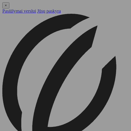
×
Pasiūlymai verslui
Jūsų paskyra