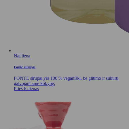
Naujiena
Fonte sirupai
FONTE sirupai yra 100 % veganiški, be glitimo ir sukurti
galvojant apie kokybę.
Prieš 6 dienas