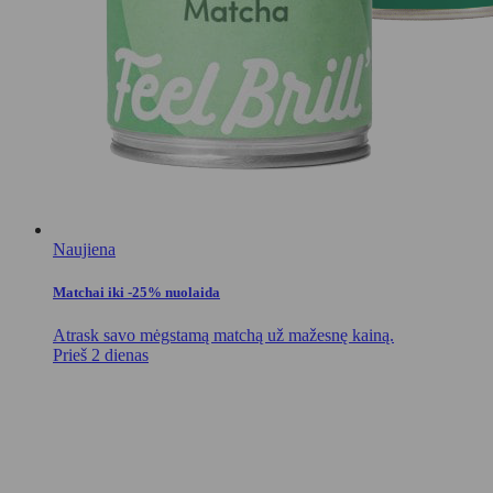
Naujiena
Matchai iki -25% nuolaida
Atrask savo mėgstamą matchą už mažesnę kainą.
Prieš 2 dienas