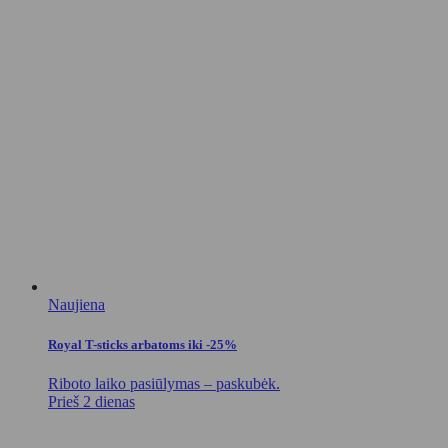
Naujiena
Royal T-sticks arbatoms iki -25%
Riboto laiko pasiūlymas – paskubėk.
Prieš 2 dienas