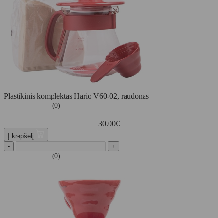
Plastikinis komplektas Hario V60-02, raudonas
(0)
30.00
€
Į krepšelį
-
+
(0)