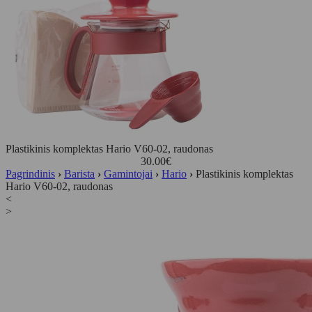
Plastikinis komplektas Hario V60-02, raudonas
30.00
€
Pagrindinis
›
Barista
›
Gamintojai
›
Hario
›
Plastikinis komplektas
Hario V60-02, raudonas
<
>