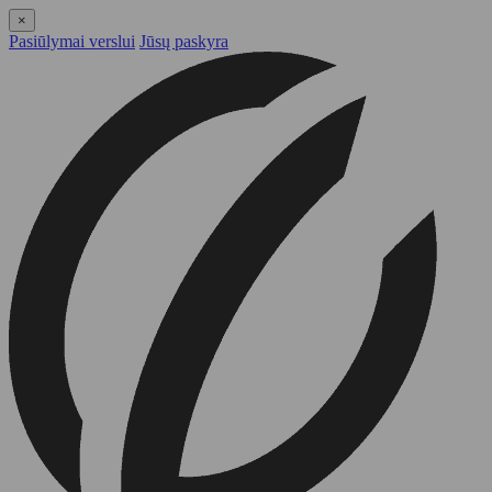
×
Pasiūlymai verslui
Jūsų paskyra