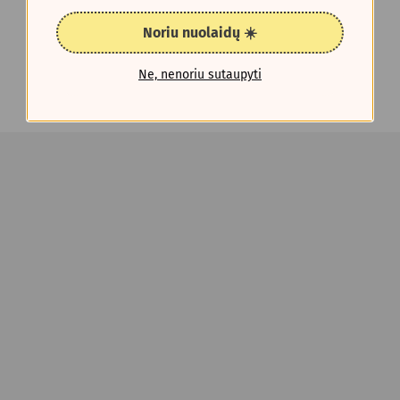
Noriu nuolaidų ☀️
Ne, nenoriu sutaupyti