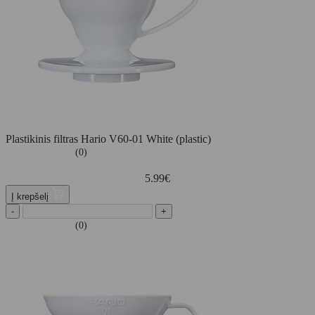
Plastikinis filtras Hario V60-01 White (plastic)
(0)
5.99
€
Į krepšelį
-
+
(0)