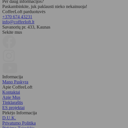
Per daug informacijos?
Paskambinkite, juk paklausti nieko nekainuoja!
CoffeeLoft parduotuvės
+370 674 43231
info@coffeeloft.lt
Savanorių pr. 433, Kaunas
Sekite mus
Informacija
Mano Paskyra
Apie CoffeeLoft
Kontaktai
Apie Mus
Tinklaraštis
ES projektai
Pirkėjo Informacija
D.U.K.
Privatumo Politika