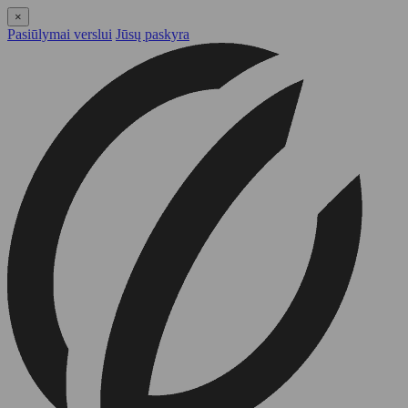
×
Pasiūlymai verslui
Jūsų paskyra