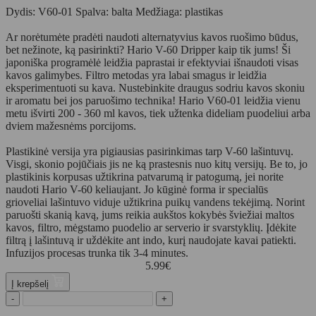
Dydis: V60-01 Spalva: balta Medžiaga: plastikas
Ar norėtumėte pradėti naudoti alternatyvius kavos ruošimo būdus,
bet nežinote, ką pasirinkti? Hario V-60 Dripper kaip tik jums! Ši
japoniška programėlė leidžia paprastai ir efektyviai išnaudoti visas
kavos galimybes. Filtro metodas yra labai smagus ir leidžia
eksperimentuoti su kava. Nustebinkite draugus sodriu kavos skoniu
ir aromatu bei jos paruošimo technika! Hario V60-01 leidžia vienu
metu išvirti 200 - 360 ml kavos, tiek užtenka dideliam puodeliui arba
dviem mažesnėms porcijoms.
Plastikinė versija yra pigiausias pasirinkimas tarp V-60 lašintuvų.
Visgi, skonio pojūčiais jis ne ką prastesnis nuo kitų versijų. Be to, jo
plastikinis korpusas užtikrina patvarumą ir patogumą, jei norite
naudoti Hario V-60 keliaujant. Jo kūginė forma ir specialūs
grioveliai lašintuvo viduje užtikrina puikų vandens tekėjimą. Norint
paruošti skanią kavą, jums reikia aukštos kokybės šviežiai maltos
kavos, filtro, mėgstamo puodelio ar serverio ir svarstyklių. Įdėkite
filtrą į lašintuvą ir uždėkite ant indo, kurį naudojate kavai patiekti.
Infuzijos procesas trunka tik 3-4 minutes.
5.99
€
Į krepšelį
-
+