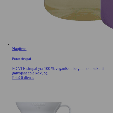
Naujiena
Fonte sirupai
FONTE sirupai yra 100 % veganiški, be glitimo ir sukurti
galvojant apie kokybę.
Prieš 6 dienas