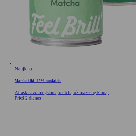
Naujiena
Matchai iki -25% nuolaida
Atrask savo mėgstamą matchą už mažesnę kainą.
Prieš 2 dienas