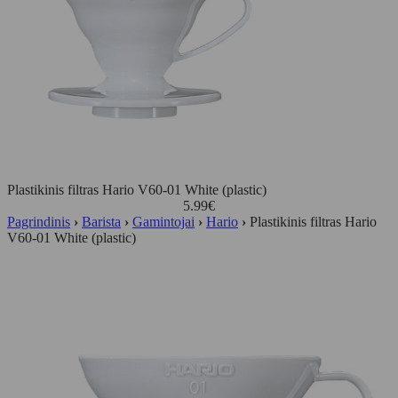
Plastikinis filtras Hario V60-01 White (plastic)
5.99
€
Pagrindinis
›
Barista
›
Gamintojai
›
Hario
›
Plastikinis filtras Hario
V60-01 White (plastic)