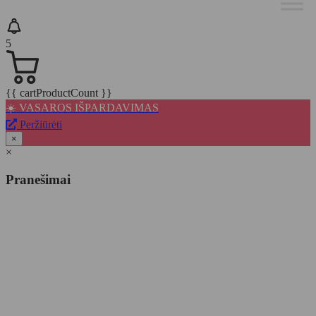
5
{{ cartProductCount }}
☀️ VASAROS IŠPARDAVIMAS
Peržiūrėti
×
×
Pranešimai