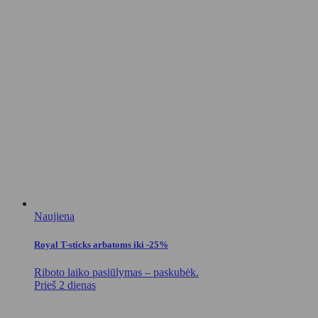
Naujiena
Royal T-sticks arbatoms iki -25%
Riboto laiko pasiūlymas – paskubėk.
Prieš 2 dienas