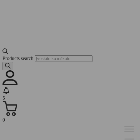
Products search
5
0