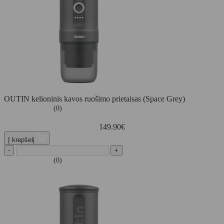
OUTIN kelioninis kavos ruošimo prietaisas (Space Grey)
(0)
149.90
€
Į krepšelį
-
+
(0)