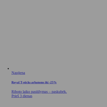
Naujiena
Royal T-sticks arbatoms iki -25%
Riboto laiko pasiūlymas – paskubėk.
Prieš 3 dienas