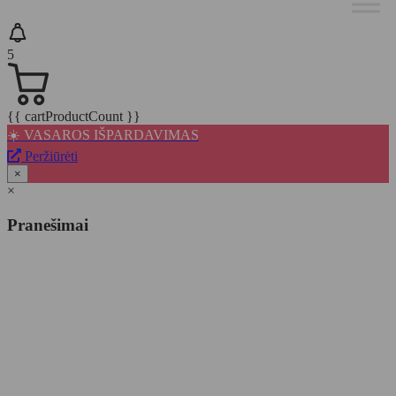
5
{{ cartProductCount }}
☀️ VASAROS IŠPARDAVIMAS
Peržiūrėti
×
×
Pranešimai