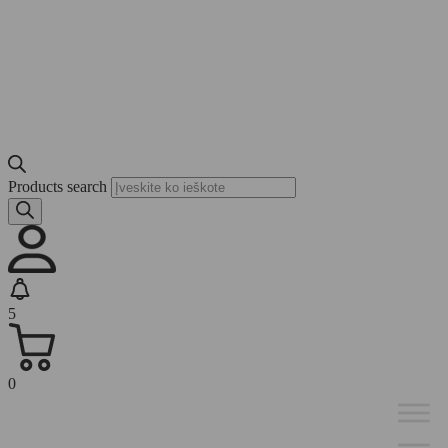
Products search
5
0