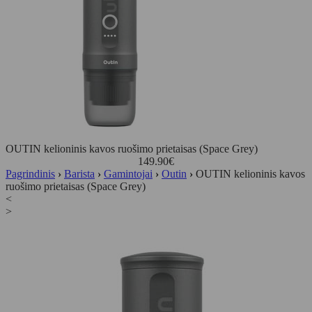
OUTIN kelioninis kavos ruošimo prietaisas (Space Grey)
149.90
€
Pagrindinis
›
Barista
›
Gamintojai
›
Outin
›
OUTIN kelioninis kavos
ruošimo prietaisas (Space Grey)
<
>