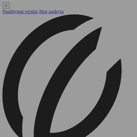
×
Pasiūlymai verslui
Jūsų paskyra