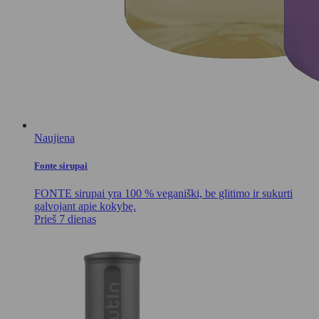
Naujiena
Fonte sirupai
FONTE sirupai yra 100 % veganiški, be glitimo ir sukurti
galvojant apie kokybę.
Prieš 7 dienas