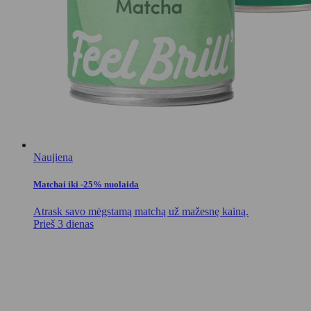
Naujiena
Matchai iki -25% nuolaida
Atrask savo mėgstamą matchą už mažesnę kainą.
Prieš 3 dienas