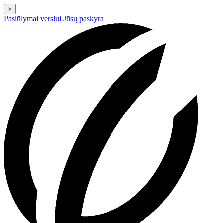
×
Pasiūlymai verslui
Jūsų paskyra