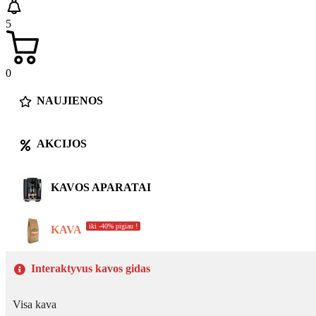
5
0
NAUJIENOS
AKCIJOS
KAVOS APARATAI
iki -40% pigiau !
KAVA
Interaktyvus kavos gidas
Visa kava