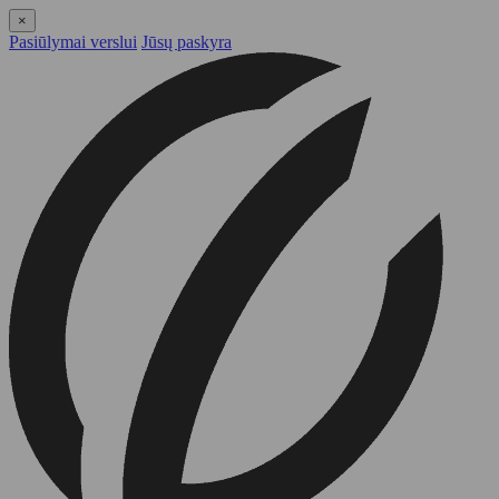
×
Pasiūlymai verslui
Jūsų paskyra