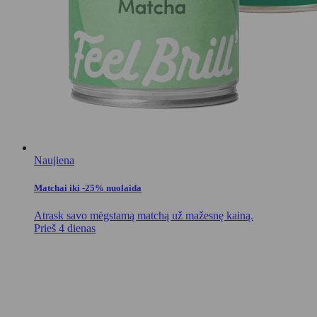
Naujiena
Matchai iki -25% nuolaida
Atrask savo mėgstamą matchą už mažesnę kainą.
Prieš 4 dienas