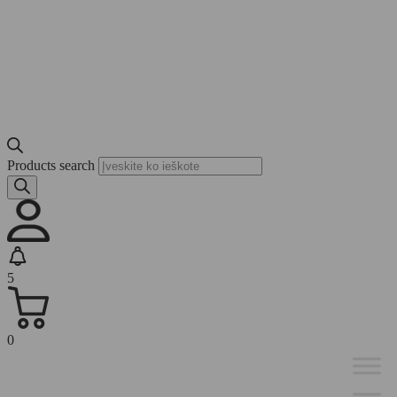
Products search
5
0