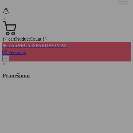
5
{{ cartProductCount }}
☀️ VASAROS IŠPARDAVIMAS
Peržiūrėti
×
×
Pranešimai