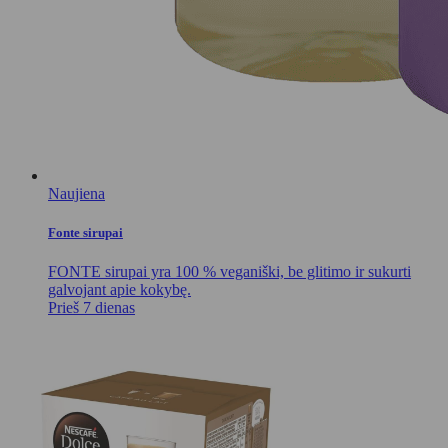
Naujiena
Fonte sirupai
FONTE sirupai yra 100 % veganiški, be glitimo ir sukurti
galvojant apie kokybę.
Prieš 7 dienas