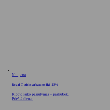
Naujiena
Royal T-sticks arbatoms iki -25%
Riboto laiko pasiūlymas – paskubėk.
Prieš 4 dienas