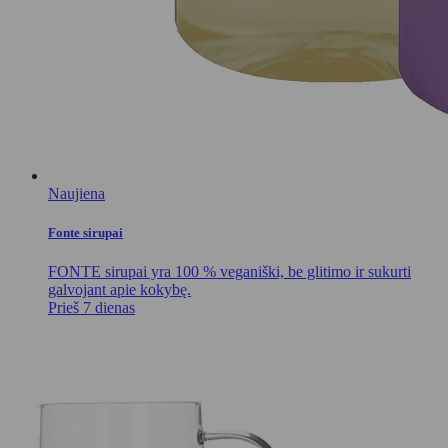
Naujiena
Fonte sirupai
FONTE sirupai yra 100 % veganiški, be glitimo ir sukurti
galvojant apie kokybę.
Prieš 7 dienas