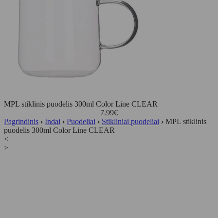
MPL stiklinis puodelis 300ml Color Line CLEAR
7.99
€
Pagrindinis
›
Indai
›
Puodeliai
›
Stikliniai puodeliai
›
MPL stiklinis
puodelis 300ml Color Line CLEAR
<
>