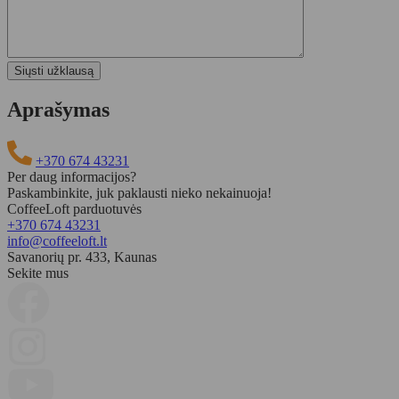
Aprašymas
+370 674 43231
Per daug informacijos?
Paskambinkite, juk paklausti nieko nekainuoja!
CoffeeLoft parduotuvės
+370 674 43231
info@coffeeloft.lt
Savanorių pr. 433, Kaunas
Sekite mus