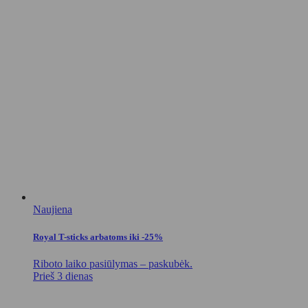
Naujiena
Royal T-sticks arbatoms iki -25%
Riboto laiko pasiūlymas – paskubėk.
Prieš 3 dienas