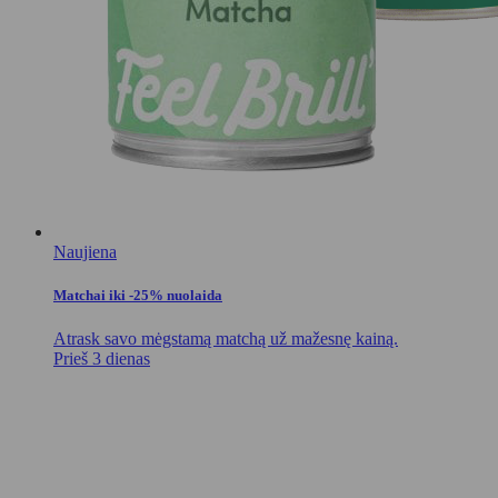
Naujiena
Matchai iki -25% nuolaida
Atrask savo mėgstamą matchą už mažesnę kainą.
Prieš 3 dienas