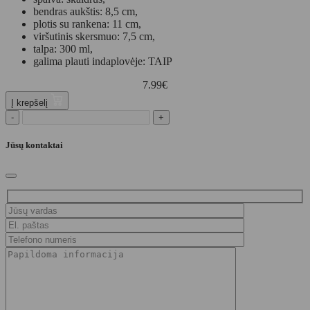
bendras aukštis: 8,5 cm,
plotis su rankena: 11 cm,
viršutinis skersmuo: 7,5 cm,
talpa: 300 ml,
galima plauti indaplovėje: TAIP
7.99
€
Į krepšelį
-
+
Jūsų kontaktai