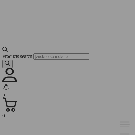
Products search
5
0