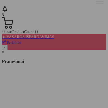
5
{{ cartProductCount }}
☀️ VASAROS IŠPARDAVIMAS
Peržiūrėti
×
×
Pranešimai