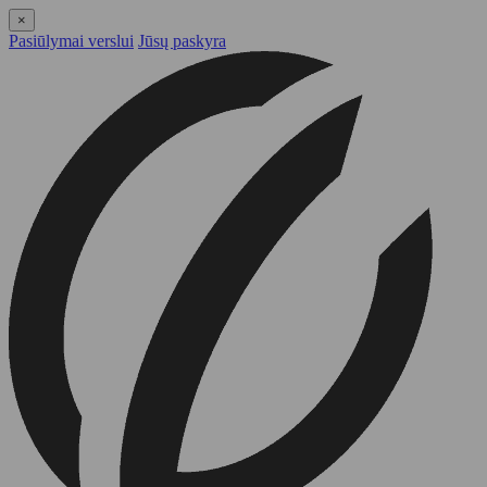
×
Pasiūlymai verslui
Jūsų paskyra