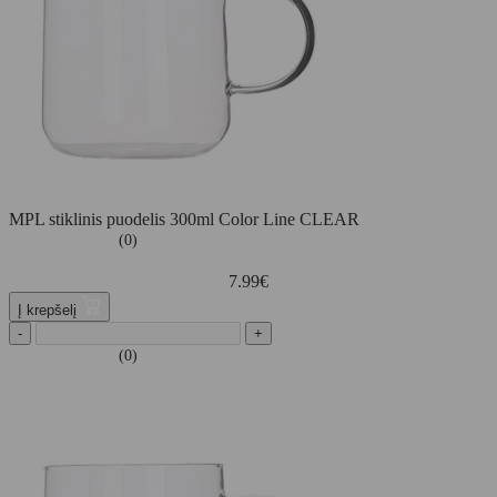
MPL stiklinis puodelis 300ml Color Line CLEAR
(0)
7.99
€
Į krepšelį
-
+
(0)