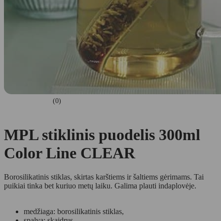
(0)
MPL stiklinis puodelis 300ml
Color Line CLEAR
Borosilikatinis stiklas, skirtas karštiems ir šaltiems gėrimams. Tai
puikiai tinka bet kuriuo metų laiku. Galima plauti indaplovėje.
medžiaga: borosilikatinis stiklas,
spalva: skaidrus,