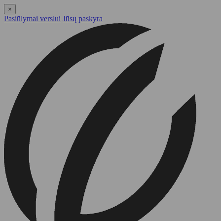
×
Pasiūlymai verslui
Jūsų paskyra