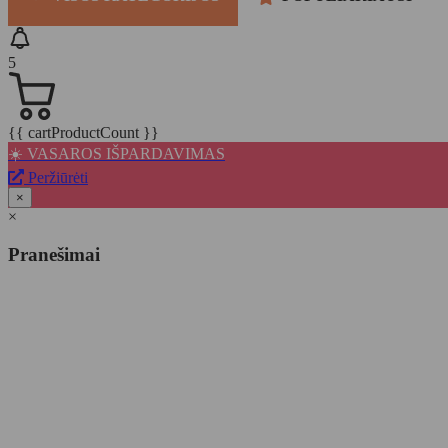
5
{{ cartProductCount }}
☀️ VASAROS IŠPARDAVIMAS
Peržiūrėti
×
×
Pranešimai