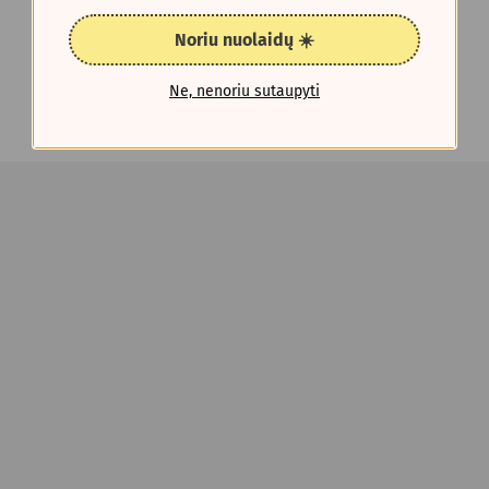
Noriu nuolaidų ☀️
Ne, nenoriu sutaupyti