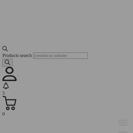
Products search
5
0