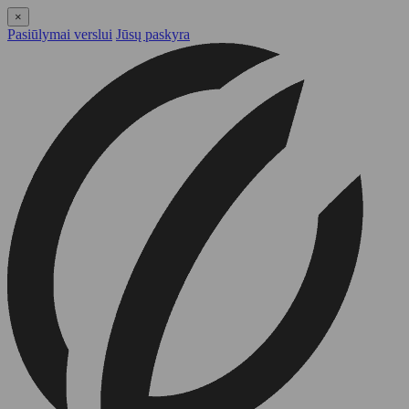
×
Pasiūlymai verslui
Jūsų paskyra