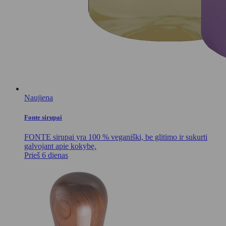
Naujiena
Fonte sirupai
FONTE sirupai yra 100 % veganiški, be glitimo ir sukurti
galvojant apie kokybę.
Prieš 6 dienas