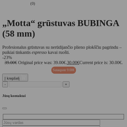
(0)
„Motta“ grūstuvas BUBINGA
(58 mm)
Profesionalus grūstuvas su nerūdijančio plieno plokščiu pagrindu –
puikiai tinkantis
espresso
kavai ruošti.
-23%
39.00
€
Original price was: 39.00€.
30.00
€
Current price is: 30.00€.
Sutaupote
9.00
€
Į krepšelį
-
+
Jūsų kontaktai