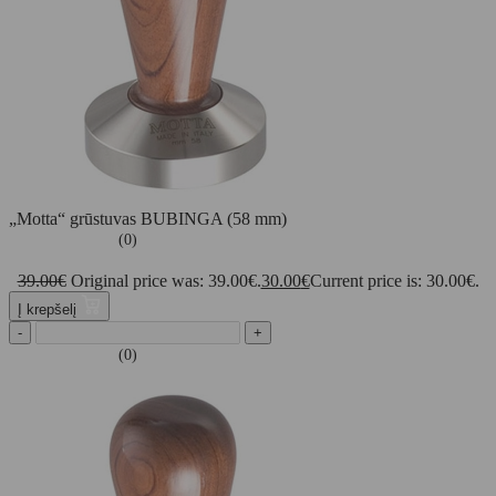
„Motta“ grūstuvas BUBINGA (58 mm)
(0)
39.00
€
Original price was: 39.00€.
30.00
€
Current price is: 30.00€.
Į krepšelį
-
+
(0)