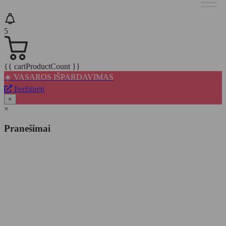
5
{{ cartProductCount }}
☀️ VASAROS IŠPARDAVIMAS
Peržiūrėti
×
×
Pranešimai