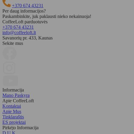
+370 674 43231
Per daug informacijos?
Paskambinkite, juk paklausti nieko nekainuoja!
CoffeeLoft parduotuvės
+370 674 43231
info@coffeeloft.lt
Savanorių pr. 433, Kaunas
Sekite mus
Informacija
Mano Paskyra
Apie CoffeeLoft
Kontaktai
Apie Mus
Tinklaraštis
ES projektai
Pirkėjo Informacija
D.U.K.