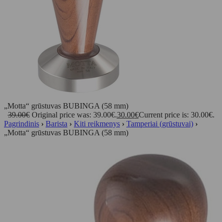
„Motta“ grūstuvas BUBINGA (58 mm)
39.00
€
Original price was: 39.00€.
30.00
€
Current price is: 30.00€.
Pagrindinis
›
Barista
›
Kiti reikmenys
›
Tamperiai (grūstuvai)
›
„Motta“ grūstuvas BUBINGA (58 mm)