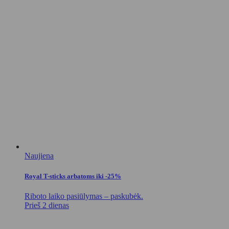
Naujiena
Royal T-sticks arbatoms iki -25%
Riboto laiko pasiūlymas – paskubėk.
Prieš 2 dienas