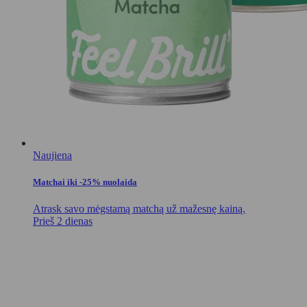
Naujiena
Matchai iki -25% nuolaida
Atrask savo mėgstamą matchą už mažesnę kainą.
Prieš 2 dienas