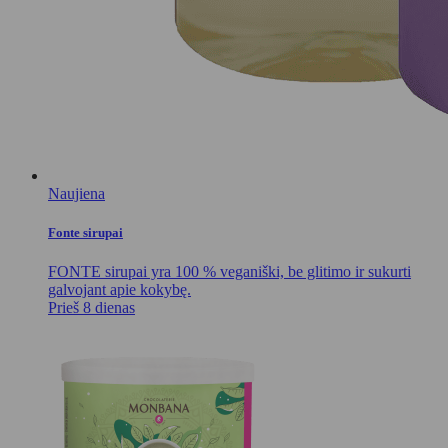
Naujiena
Fonte sirupai
FONTE sirupai yra 100 % veganiški, be glitimo ir sukurti
galvojant apie kokybę.
Prieš 8 dienas