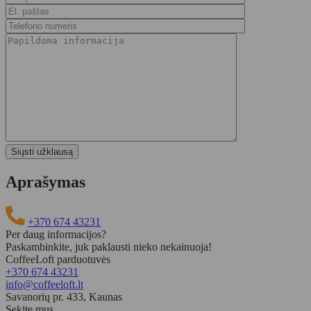
Aprašymas
+370 674 43231
Per daug informacijos?
Paskambinkite, juk paklausti nieko nekainuoja!
CoffeeLoft parduotuvės
+370 674 43231
info@coffeeloft.lt
Savanorių pr. 433, Kaunas
Sekite mus