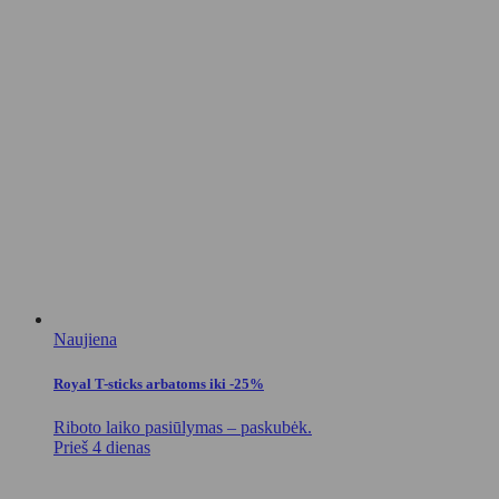
Naujiena
Royal T-sticks arbatoms iki -25%
Riboto laiko pasiūlymas – paskubėk.
Prieš 4 dienas