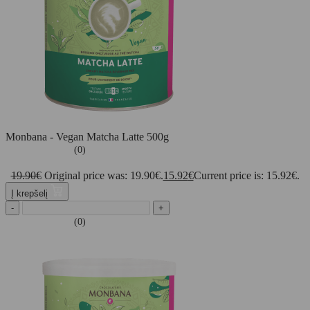
Monbana - Vegan Matcha Latte 500g
(0)
19.90
€
Original price was: 19.90€.
15.92
€
Current price is: 15.92€.
Į krepšelį
-
+
(0)