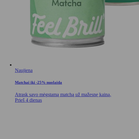
Naujiena
Matchai iki -25% nuolaida
Atrask savo mėgstamą matchą už mažesnę kainą.
Prieš 4 dienas