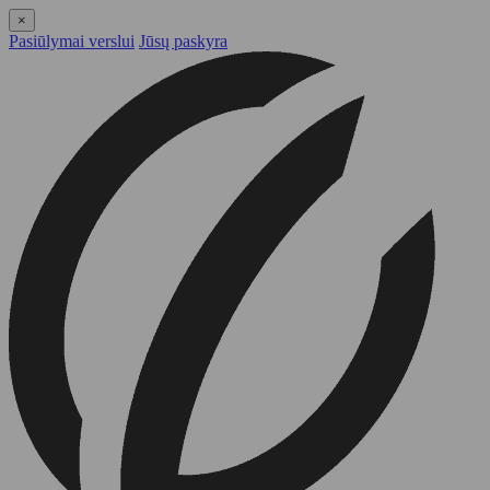
×
Pasiūlymai verslui
Jūsų paskyra