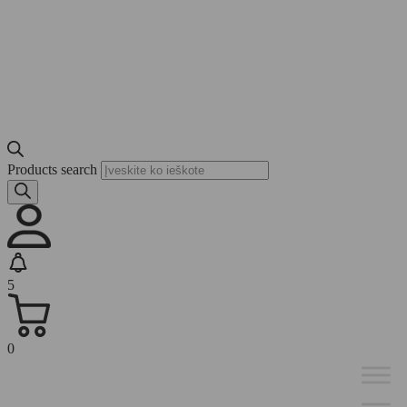
Products search
5
0