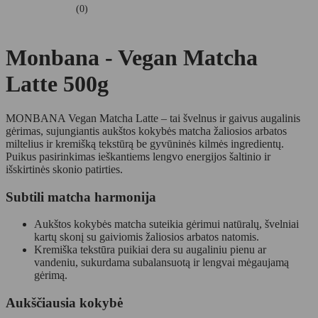
(0)
Monbana - Vegan Matcha
Latte 500g
MONBANA Vegan Matcha Latte – tai švelnus ir gaivus augalinis
gėrimas, sujungiantis aukštos kokybės matcha žaliosios arbatos
miltelius ir kremišką tekstūrą be gyvūninės kilmės ingredientų.
Puikus pasirinkimas ieškantiems lengvo energijos šaltinio ir
išskirtinės skonio patirties.
Subtili matcha harmonija
Aukštos kokybės matcha suteikia gėrimui natūralų, švelniai
kartų skonį su gaiviomis žaliosios arbatos natomis.
Kremiška tekstūra puikiai dera su augaliniu pienu ar
vandeniu, sukurdama subalansuotą ir lengvai mėgaujamą
gėrimą.
Aukščiausia kokybė