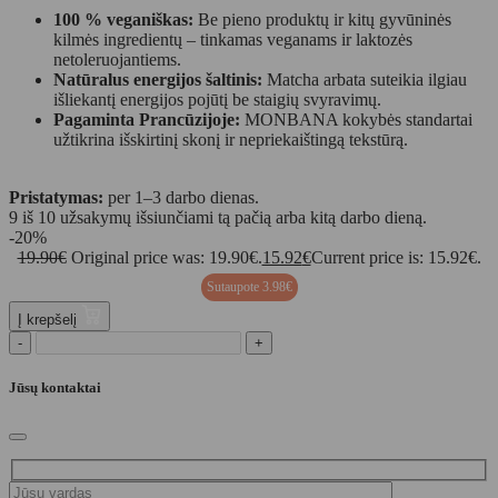
100 % veganiškas:
Be pieno produktų ir kitų gyvūninės
kilmės ingredientų – tinkamas veganams ir laktozės
netoleruojantiems.
Natūralus energijos šaltinis:
Matcha arbata suteikia ilgiau
išliekantį energijos pojūtį be staigių svyravimų.
Pagaminta Prancūzijoje:
MONBANA kokybės standartai
užtikrina išskirtinį skonį ir nepriekaištingą tekstūrą.
Pristatymas:
per 1–3 darbo dienas.
9 iš 10 užsakymų išsiunčiami tą pačią arba kitą darbo dieną.
-20%
19.90
€
Original price was: 19.90€.
15.92
€
Current price is: 15.92€.
Sutaupote
3.98
€
Į krepšelį
-
+
Jūsų kontaktai