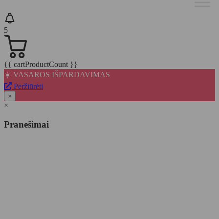
5
{{ cartProductCount }}
☀️ VASAROS IŠPARDAVIMAS
Peržiūrėti
×
×
Pranešimai