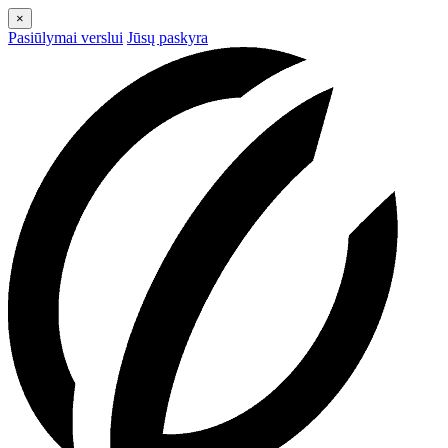
×
Pasiūlymai verslui
Jūsų paskyra