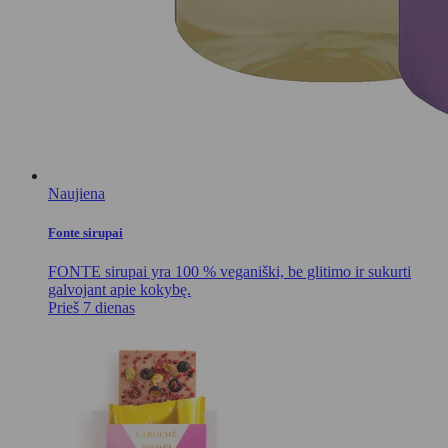
Naujiena
Fonte sirupai
FONTE sirupai yra 100 % veganiški, be glitimo ir sukurti
galvojant apie kokybę.
Prieš 7 dienas