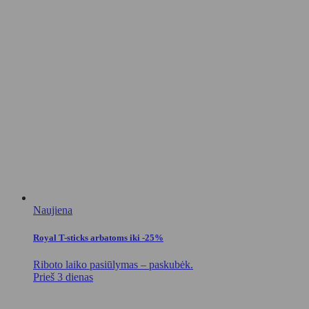
Naujiena
Royal T-sticks arbatoms iki -25%
Riboto laiko pasiūlymas – paskubėk.
Prieš 3 dienas