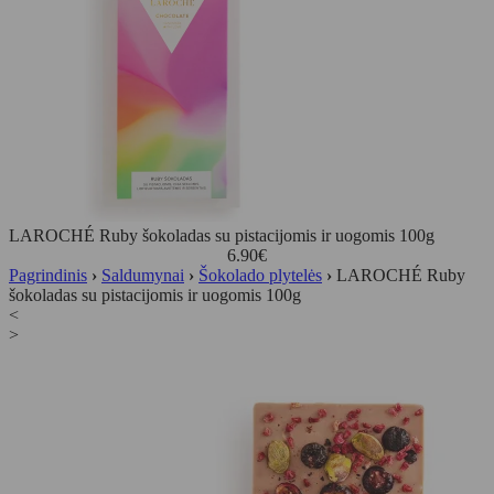
LAROCHÉ Ruby šokoladas su pistacijomis ir uogomis 100g
6.90
€
Pagrindinis
›
Saldumynai
›
Šokolado plytelės
›
LAROCHÉ Ruby
šokoladas su pistacijomis ir uogomis 100g
<
>