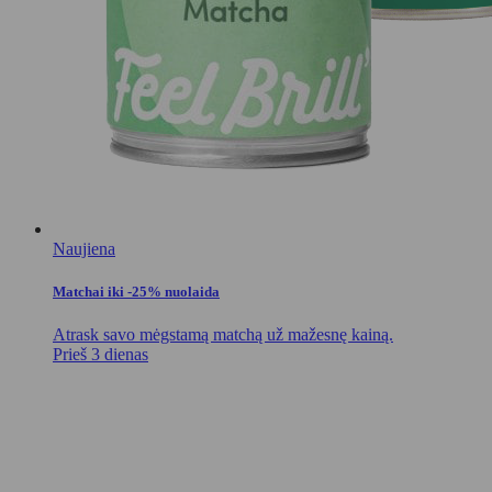
Naujiena
Matchai iki -25% nuolaida
Atrask savo mėgstamą matchą už mažesnę kainą.
Prieš 3 dienas