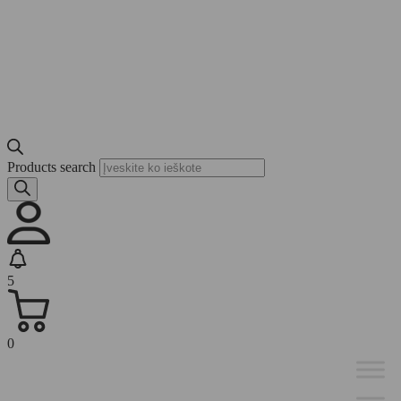
Products search
5
0