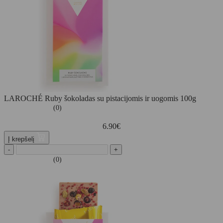
LAROCHÉ Ruby šokoladas su pistacijomis ir uogomis 100g
(0)
6.90
€
Į krepšelį
-
+
(0)