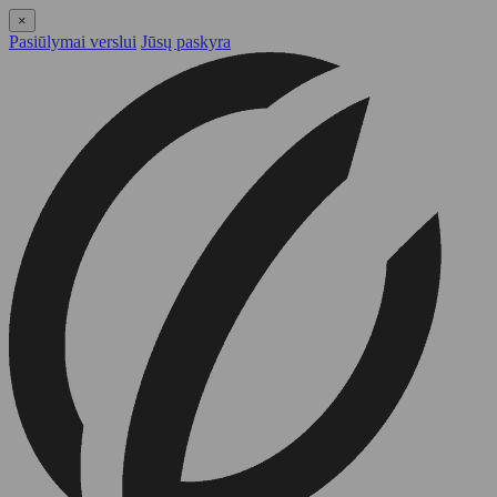
×
Pasiūlymai verslui
Jūsų paskyra