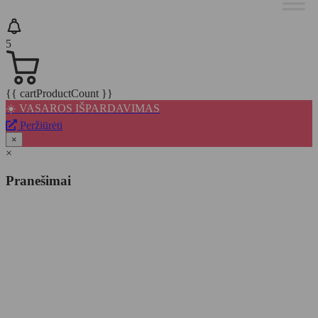
5
{{ cartProductCount }}
☀️ VASAROS IŠPARDAVIMAS
Peržiūrėti
×
×
Pranešimai