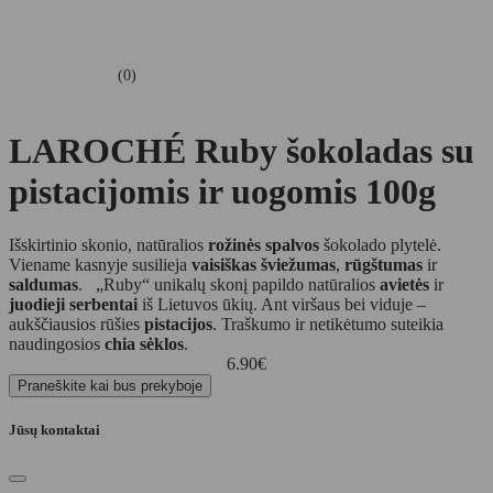
(0)
LAROCHÉ Ruby šokoladas su
pistacijomis ir uogomis 100g
Išskirtinio skonio, natūralios
rožinės spalvos
šokolado plytelė.
Viename kasnyje susilieja
vaisiškas šviežumas
,
rūgštumas
ir
saldumas
. „Ruby“ unikalų skonį papildo natūralios
avietės
ir
juodieji serbentai
iš Lietuvos ūkių. Ant viršaus bei viduje –
aukščiausios rūšies
pistacijos
. Traškumo ir netikėtumo suteikia
naudingosios
chia sėklos
.
6.90
€
Praneškite kai bus prekyboje
Jūsų kontaktai