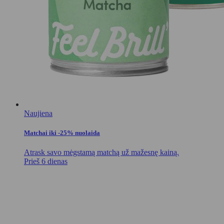
Naujiena
Matchai iki -25% nuolaida
Atrask savo mėgstamą matchą už mažesnę kainą.
Prieš 6 dienas