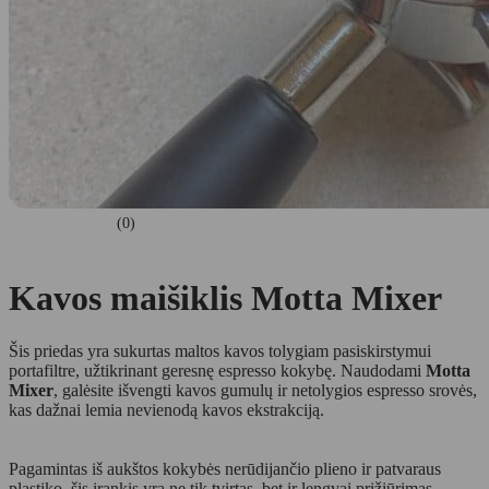
(0)
Kavos maišiklis Motta Mixer
Šis priedas yra sukurtas maltos kavos tolygiam pasiskirstymui
portafiltre, užtikrinant geresnę espresso kokybę. Naudodami
Motta
Mixer
, galėsite išvengti kavos gumulų ir netolygios espresso srovės,
kas dažnai lemia nevienodą kavos ekstrakciją.
Pagamintas iš aukštos kokybės nerūdijančio plieno ir patvaraus
plastiko, šis įrankis yra ne tik tvirtas, bet ir lengvai prižiūrimas.