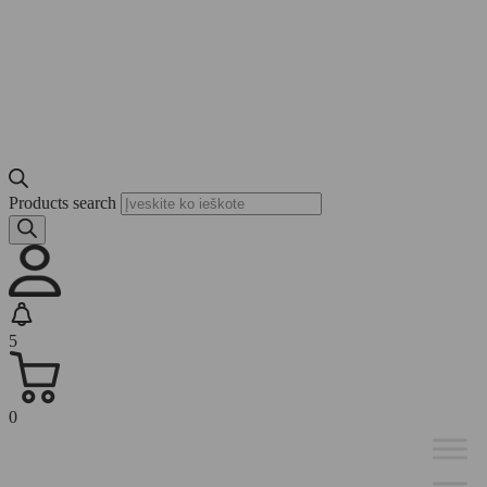
Products search
5
0