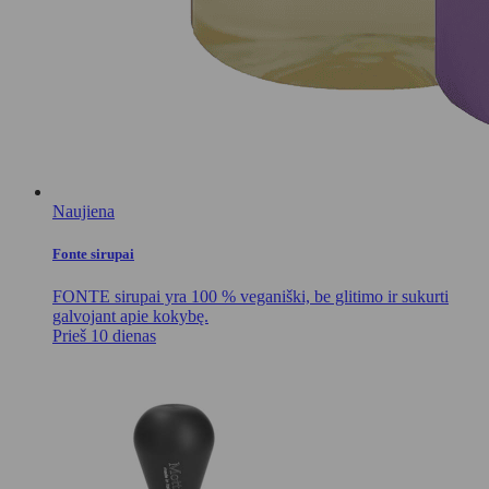
Naujiena
Fonte sirupai
FONTE sirupai yra 100 % veganiški, be glitimo ir sukurti
galvojant apie kokybę.
Prieš 10 dienas