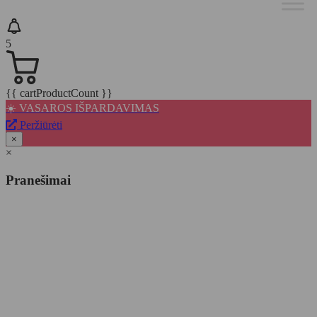
5
{{ cartProductCount }}
☀️ VASAROS IŠPARDAVIMAS
Peržiūrėti
×
×
Pranešimai