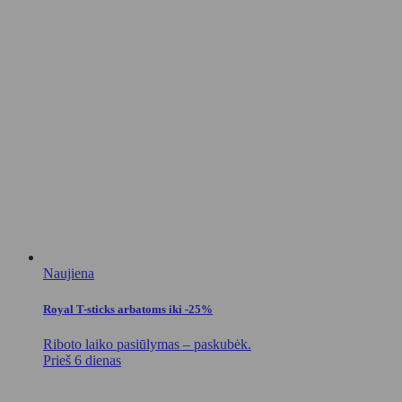
Naujiena
Royal T-sticks arbatoms iki -25%
Riboto laiko pasiūlymas – paskubėk.
Prieš 6 dienas