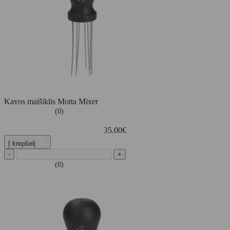
Kavos maišiklis Motta Mixer
(0)
35.00
€
Į krepšelį
-
+
(0)