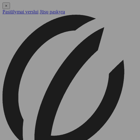
×
Pasiūlymai verslui
Jūsų paskyra