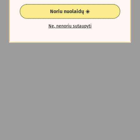
Noriu nuolaidų ☀️
Ne, nenoriu sutaupyti