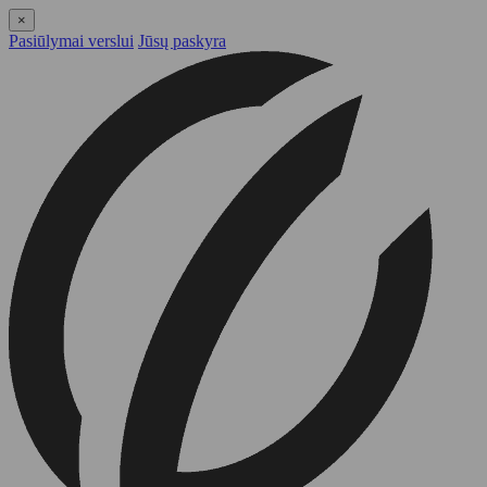
×
Pasiūlymai verslui
Jūsų paskyra