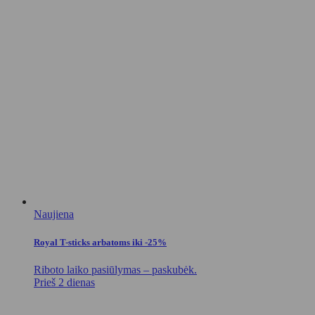
Naujiena
Royal T-sticks arbatoms iki -25%
Riboto laiko pasiūlymas – paskubėk.
Prieš 2 dienas