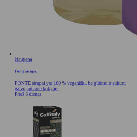
Naujiena
Fonte sirupai
FONTE sirupai yra 100 % veganiški, be glitimo ir sukurti
galvojant apie kokybę.
Prieš 6 dienas