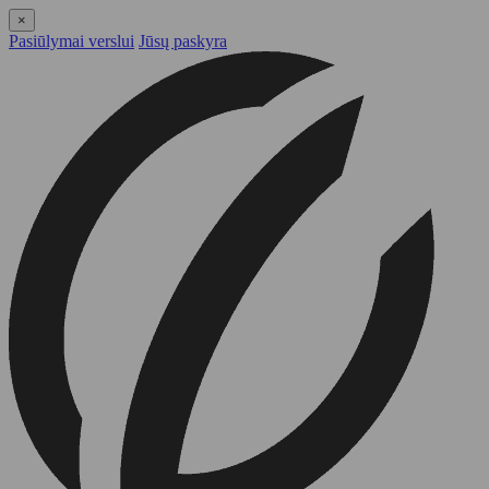
×
Pasiūlymai verslui
Jūsų paskyra