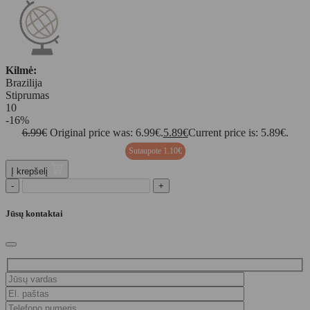
Kilmė:
Brazilija
Stiprumas
10
-16%
6.99
€
Original price was: 6.99€.
5.89
€
Current price is: 5.89€.
Sutaupote
1.10
€
Į krepšelį
-
+
Jūsų kontaktai