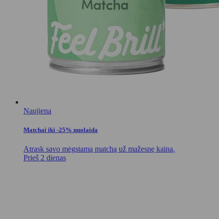
Naujiena
Matchai iki -25% nuolaida
Atrask savo mėgstamą matchą už mažesnę kainą.
Prieš 2 dienas