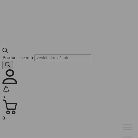
Products search
5
0