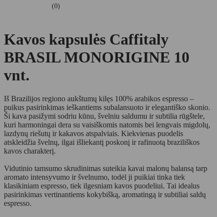
(0)
Kavos kapsulės Caffitaly
BRASIL MONORIGINE 10
vnt.
Iš Brazilijos regiono aukštumų kilęs 100% arabikos espresso –
puikus pasirinkimas ieškantiems subalansuoto ir elegantiško skonio.
Ši kava pasižymi sodriu kūnu, švelniu saldumu ir subtilia rūgštele,
kuri harmoningai dera su vaisiškomis natomis bei lengvais migdolų,
lazdynų riešutų ir kakavos atspalviais. Kiekvienas puodelis
atskleidžia švelnų, ilgai išliekantį poskonį ir rafinuotą braziliškos
kavos charakterį.
Vidutinio tamsumo skrudinimas suteikia kavai malonų balansą tarp
aromato intensyvumo ir švelnumo, todėl ji puikiai tinka tiek
klasikiniam espresso, tiek ilgesniam kavos puodeliui. Tai idealus
pasirinkimas vertinantiems kokybišką, aromatingą ir subtiliai saldų
espresso.