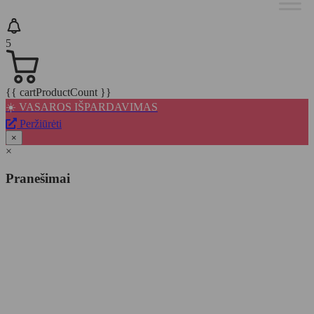
5
{{ cartProductCount }}
☀️ VASAROS IŠPARDAVIMAS
Peržiūrėti
×
×
Pranešimai