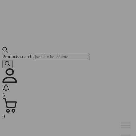
Products search
5
0