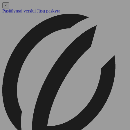
×
Pasiūlymai verslui
Jūsų paskyra