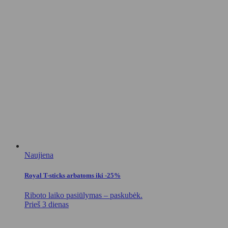
Naujiena
Royal T-sticks arbatoms iki -25%
Riboto laiko pasiūlymas – paskubėk.
Prieš 3 dienas