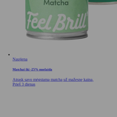
Naujiena
Matchai iki -25% nuolaida
Atrask savo mėgstamą matchą už mažesnę kainą.
Prieš 3 dienas