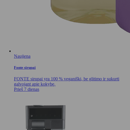
Naujiena
Fonte sirupai
FONTE sirupai yra 100 % veganiški, be glitimo ir sukurti
galvojant apie kokybę.
Prieš 7 dienas