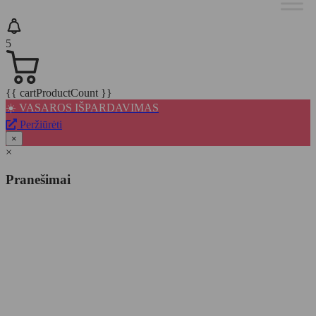
5
{{ cartProductCount }}
☀️ VASAROS IŠPARDAVIMAS
Peržiūrėti
×
×
Pranešimai