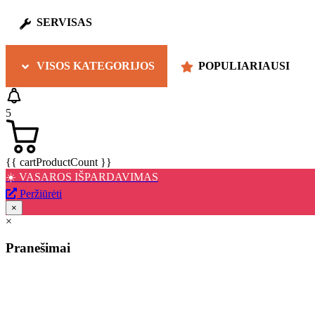
SERVISAS
VISOS KATEGORIJOS
POPULIARIAUSI
5
{{ cartProductCount }}
☀️ VASAROS IŠPARDAVIMAS
Peržiūrėti
×
×
Pranešimai