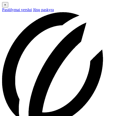
×
Pasiūlymai verslui
Jūsų paskyra