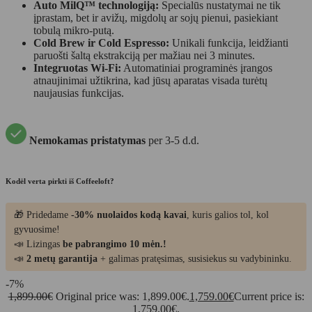
Auto MilQ™ technologiją:
Specialūs nustatymai ne tik
įprastam, bet ir avižų, migdolų ar sojų pienui, pasiekiant
tobulą mikro-putą.
Cold Brew ir Cold Espresso:
Unikali funkcija, leidžianti
paruošti šaltą ekstrakciją per mažiau nei 3 minutes.
Integruotas Wi-Fi:
Automatiniai programinės įrangos
atnaujinimai užtikrina, kad jūsų aparatas visada turėtų
naujausias funkcijas.
Nemokamas pristatymas
per 3-5 d.d.
Kodėl verta pirkti iš Coffeeloft?
🎁 Pridedame
-30% nuolaidos kodą kavai
, kuris galios tol, kol
gyvuosime!
📣 Lizingas
be pabrangimo 10 mėn.!
📣
2 metų garantija
+ galimas pratęsimas, susisiekus su vadybininku.
-7%
1,899.00
€
Original price was: 1,899.00€.
1,759.00
€
Current price is:
1,759.00€.