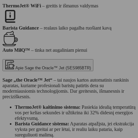
ThermoJet® WiFi
– greitis ir išmanus valdymas
Barista Guidance
– realaus laiko pagalba ruošiant kavą
Auto MilQ™
– tinka net augaliniam pienui
Apie Sage the Oracle™ Jet (SES985BTR)
Sage „the Oracle™ Jet“
– tai naujos kartos automatinis rankinis
aparatas, kuriame profesionali baristų patirtis dera su
moderniausiomis technologijomis. Dar greitesnis, išmanesnis ir
preciziškesnis.
ThermoJet® kaitinimo sistema:
Pasiekia idealią temperatūrą
vos per kelias sekundes ir užtikrina iki 32% didesnį energijos
efektyvumą.
Barista Guidance sistema:
Aparatas atpažįsta, jei ekstrakcija
vyksta per greitai ar per lėtai, ir realiu laiku pataria, kaip
sureguliuoti malimą.