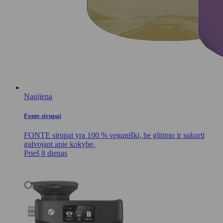
Naujiena
Fonte sirupai
FONTE sirupai yra 100 % veganiški, be glitimo ir sukurti
galvojant apie kokybę.
Prieš 8 dienas