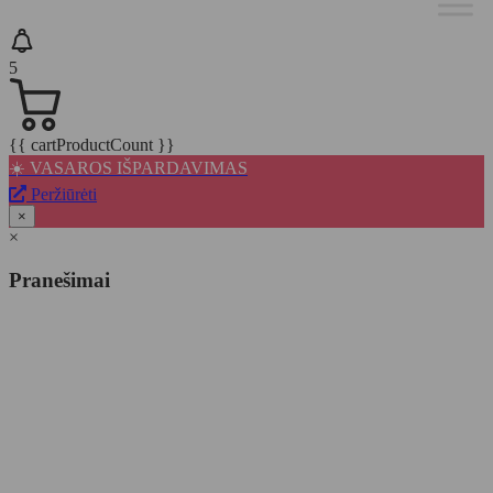
5
{{ cartProductCount }}
☀️ VASAROS IŠPARDAVIMAS
Peržiūrėti
×
×
Pranešimai