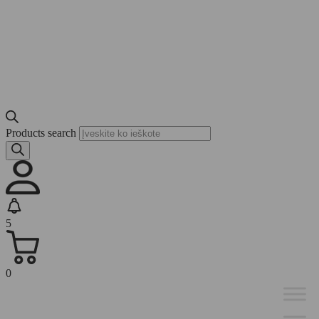
Products search
5
0