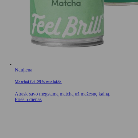
Naujiena
Matchai iki -25% nuolaida
Atrask savo mėgstamą matchą už mažesnę kainą.
Prieš 5 dienas