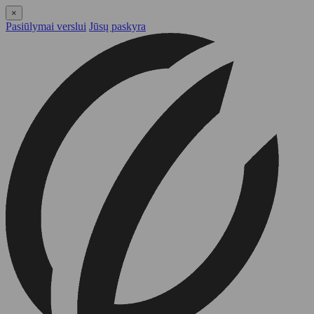
×
Pasiūlymai verslui
Jūsų paskyra