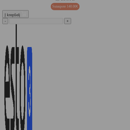
Sutaupote
140.00
€
Į krepšelį
-
+