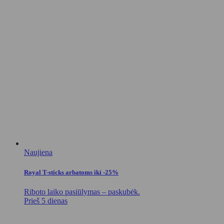
Naujiena
Royal T-sticks arbatoms iki -25%
Riboto laiko pasiūlymas – paskubėk.
Prieš 5 dienas