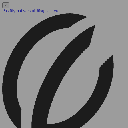
×
Pasiūlymai verslui
Jūsų paskyra