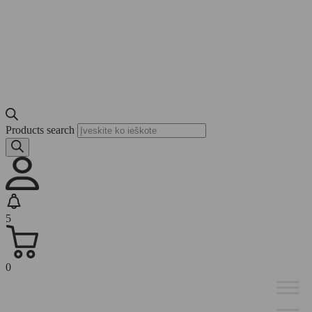
Products search
5
0