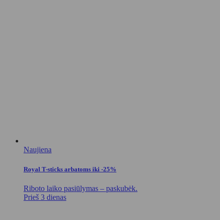
Naujiena
Royal T-sticks arbatoms iki -25%
Riboto laiko pasiūlymas – paskubėk.
Prieš 3 dienas