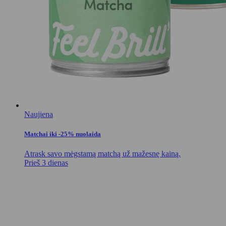
Naujiena
Matchai iki -25% nuolaida
Atrask savo mėgstamą matchą už mažesnę kainą.
Prieš 3 dienas