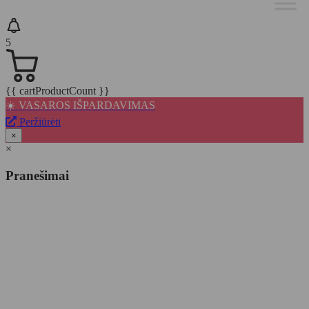
5
{{ cartProductCount }}
☀️ VASAROS IŠPARDAVIMAS
Peržiūrėti
×
×
Pranešimai