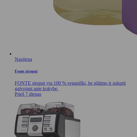
Naujiena
Fonte sirupai
FONTE sirupai yra 100 % veganiški, be glitimo ir sukurti
galvojant apie kokybę.
Prieš 7 dienas