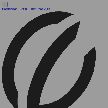
×
Pasiūlymai verslui
Jūsų paskyra