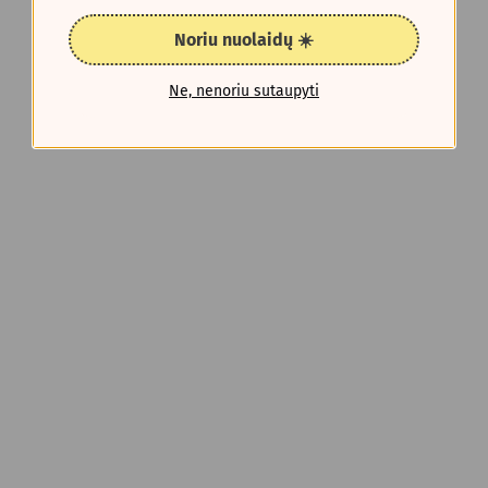
Noriu nuolaidų ☀️
Ne, nenoriu sutaupyti