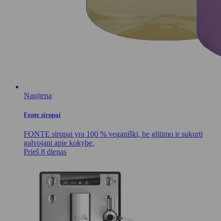
Naujiena
Fonte sirupai
FONTE sirupai yra 100 % veganiški, be glitimo ir sukurti
galvojant apie kokybę.
Prieš 8 dienas