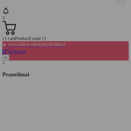
5
{{ cartProductCount }}
☀️ VASAROS IŠPARDAVIMAS
Peržiūrėti
×
×
Pranešimai