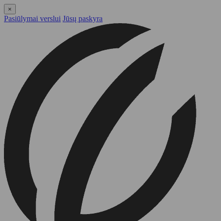
×
Pasiūlymai verslui
Jūsų paskyra