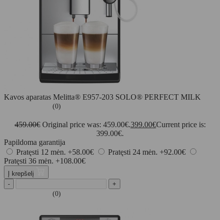
Kavos aparatas Melitta® E957-203 SOLO® PERFECT MILK
(0)
459.00
€
Original price was: 459.00€.
399.00
€
Current price is:
399.00€.
Papildoma garantija
Pratęsti 12 mėn.
+58.00€
Pratęsti 24 mėn.
+92.00€
Pratęsti 36 mėn.
+108.00€
Į krepšelį
-
+
(0)