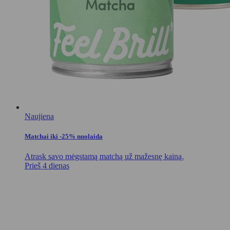
Naujiena
Matchai iki -25% nuolaida
Atrask savo mėgstamą matchą už mažesnę kainą.
Prieš 4 dienas