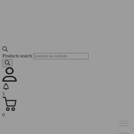
Products search
5
0