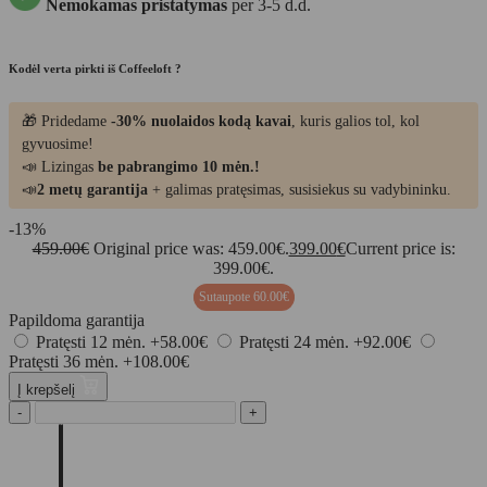
Nemokamas pristatymas
per 3-5 d.d.
Kodėl verta pirkti iš Coffeeloft ?
🎁 Pridedame
-30% nuolaidos kodą kavai
, kuris galios tol, kol
gyvuosime!
📣 Lizingas
be pabrangimo 10 mėn.!
📣
2 metų garantija
+ galimas pratęsimas, susisiekus su vadybininku.
-13%
459.00
€
Original price was: 459.00€.
399.00
€
Current price is:
399.00€.
Sutaupote
60.00
€
Papildoma garantija
Pratęsti 12 mėn.
+58.00€
Pratęsti 24 mėn.
+92.00€
Pratęsti 36 mėn.
+108.00€
Į krepšelį
-
+