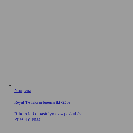
Naujiena
Royal T-sticks arbatoms iki -25%
Riboto laiko pasiūlymas – paskubėk.
Prieš 4 dienas