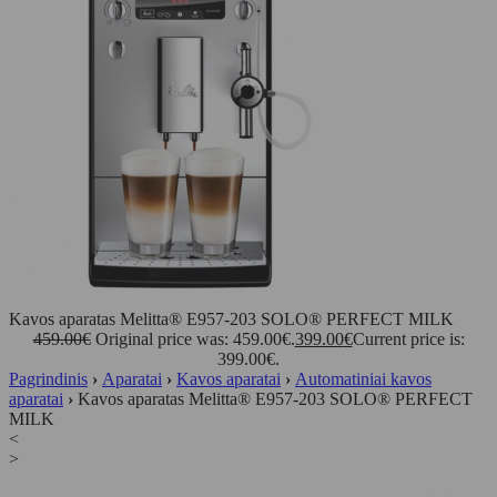
Kavos aparatas Melitta® E957-203 SOLO® PERFECT MILK
459.00
€
Original price was: 459.00€.
399.00
€
Current price is:
399.00€.
Pagrindinis
›
Aparatai
›
Kavos aparatai
›
Automatiniai kavos
aparatai
›
Kavos aparatas Melitta® E957-203 SOLO® PERFECT
MILK
<
>