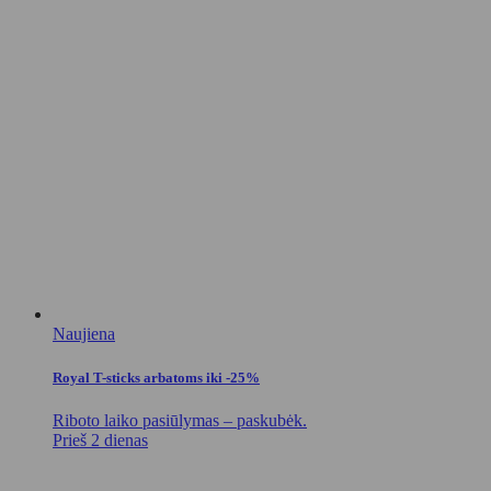
Naujiena
Royal T-sticks arbatoms iki -25%
Riboto laiko pasiūlymas – paskubėk.
Prieš 2 dienas