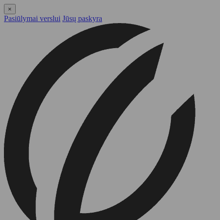
×
Pasiūlymai verslui
Jūsų paskyra