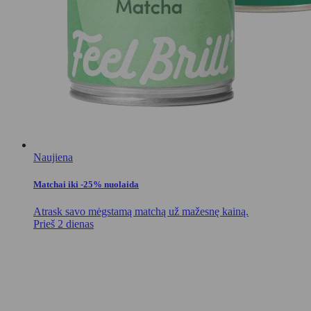
Naujiena
Matchai iki -25% nuolaida
Atrask savo mėgstamą matchą už mažesnę kainą.
Prieš 2 dienas