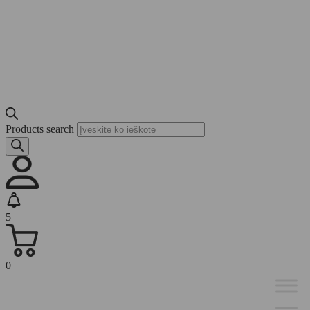
Products search
5
0