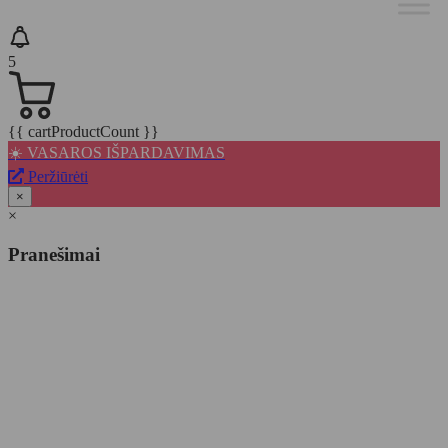
5
{{ cartProductCount }}
☀️ VASAROS IŠPARDAVIMAS
Peržiūrėti
×
×
Pranešimai