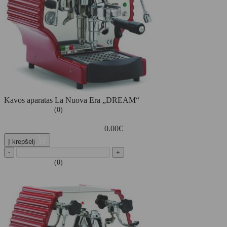
Kavos aparatas La Nuova Era „DREAM“
(0)
0.00
€
Į krepšelį
-
+
(0)