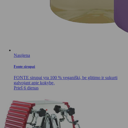
Naujiena
Fonte sirupai
FONTE sirupai yra 100 % veganiški, be glitimo ir sukurti
galvojant apie kokybę.
Prieš 6 dienas