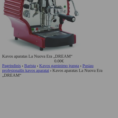
Kavos aparatas La Nuova Era „DREAM“
0.00
€
Pagrindinis
›
Barista
›
Kavos gaminimo įranga
›
Pusiau
profesionalūs kavos aparatai
›
Kavos aparatas La Nuova Era
„DREAM“