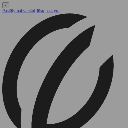
×
Pasiūlymai verslui
Jūsų paskyra