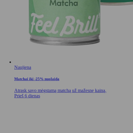
Naujiena
Matchai iki -25% nuolaida
Atrask savo mėgstamą matchą už mažesnę kainą.
Prieš 6 dienas