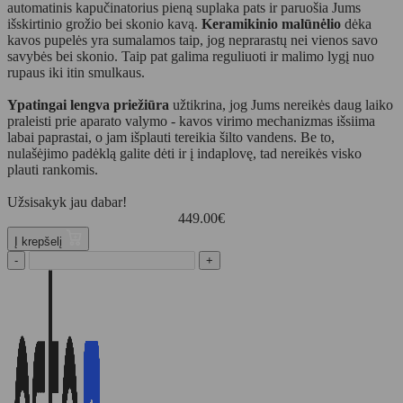
automatinis kapučinatorius pieną suplaka pats ir paruošia Jums
išskirtinio grožio bei skonio kavą.
Keramikinio malūnėlio
dėka
kavos pupelės yra sumalamos taip, jog neprarastų nei vienos savo
savybės bei skonio. Taip pat galima reguliuoti ir malimo lygį nuo
rupaus iki itin smulkaus.
Ypatingai lengva priežiūra
užtikrina, jog Jums nereikės daug laiko
praleisti prie aparato valymo - kavos virimo mechanizmas išsiima
labai paprastai, o jam išplauti tereikia šilto vandens. Be to,
nulašėjimo padėklą galite dėti ir į indaplovę, tad nereikės visko
plauti rankomis.
Užsisakyk jau dabar!
449.00
€
Į krepšelį
-
+