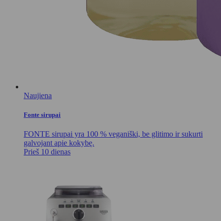
Naujiena
Fonte sirupai
FONTE sirupai yra 100 % veganiški, be glitimo ir sukurti
galvojant apie kokybę.
Prieš 10 dienas