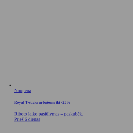
Naujiena
Royal T-sticks arbatoms iki -25%
Riboto laiko pasiūlymas – paskubėk.
Prieš 6 dienas