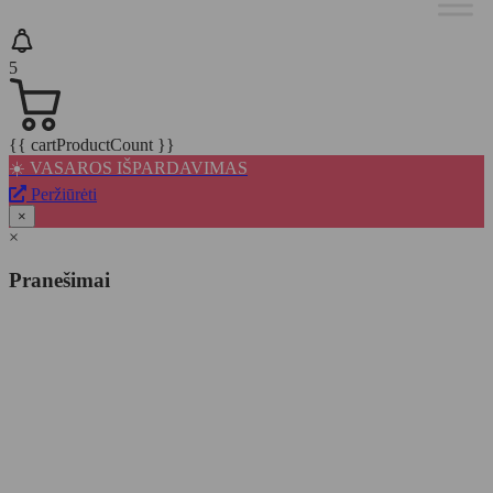
5
{{ cartProductCount }}
☀️ VASAROS IŠPARDAVIMAS
Peržiūrėti
×
×
Pranešimai