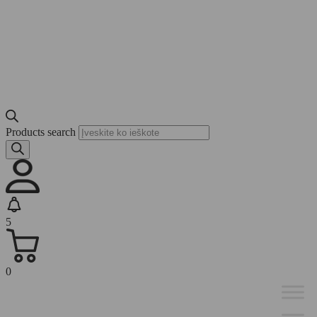
Products search
5
0