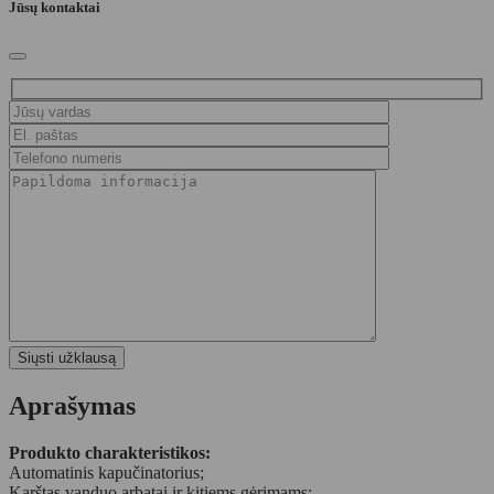
Jūsų kontaktai
Aprašymas
Produkto charakteristikos:
Automatinis kapučinatorius;
Karštas vanduo arbatai ir kitiems gėrimams;