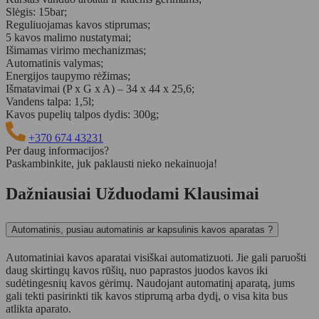
Slėgis: 15bar;
Reguliuojamas kavos stiprumas;
5 kavos malimo nustatymai;
Išimamas virimo mechanizmas;
Automatinis valymas;
Energijos taupymo rėžimas;
Išmatavimai (P x G x A) – 34 x 44 x 25,6;
Vandens talpa: 1,5l;
Kavos pupelių talpos dydis: 300g;
+370 674 43231
Per daug informacijos?
Paskambinkite, juk paklausti nieko nekainuoja!
Dažniausiai Užduodami Klausimai
Automatinis, pusiau automatinis ar kapsulinis kavos aparatas ?
Automatiniai kavos aparatai visiškai automatizuoti. Jie gali paruošti
daug skirtingų kavos rūšių, nuo paprastos juodos kavos iki
sudėtingesnių kavos gėrimų. Naudojant automatinį aparatą, jums
gali tekti pasirinkti tik kavos stiprumą arba dydį, o visa kita bus
atlikta aparato.