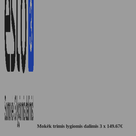
Mokėk trimis lygiomis dalimis 3 x
149.67
€