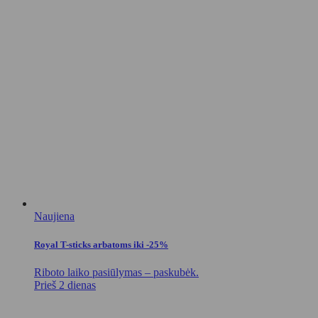
Naujiena
Royal T-sticks arbatoms iki -25%
Riboto laiko pasiūlymas – paskubėk.
Prieš 2 dienas