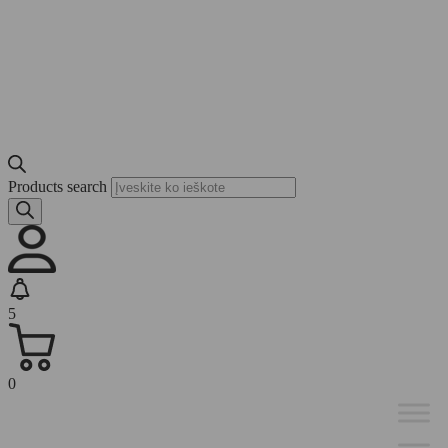
Products search
5
0