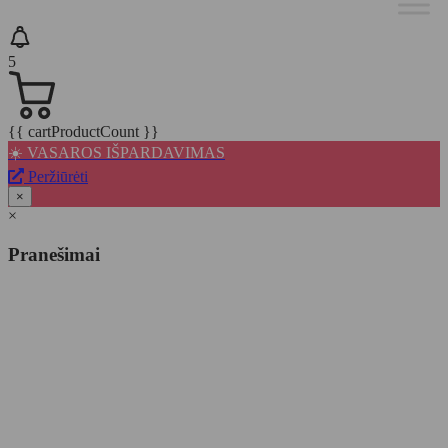
5
{{ cartProductCount }}
☀️ VASAROS IŠPARDAVIMAS
Peržiūrėti
×
×
Pranešimai