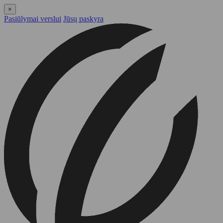
×
Pasiūlymai verslui
Jūsų paskyra