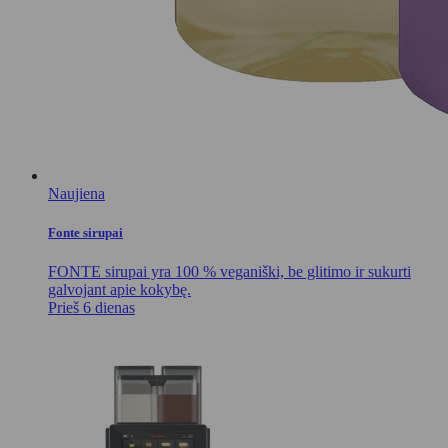
Naujiena
Fonte sirupai
FONTE sirupai yra 100 % veganiški, be glitimo ir sukurti
galvojant apie kokybę.
Prieš 6 dienas