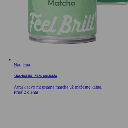
Naujiena
Matchai iki -25% nuolaida
Atrask savo mėgstamą matchą už mažesnę kainą.
Prieš 2 dienas