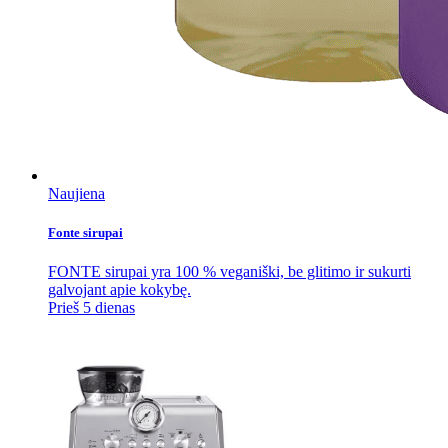
Naujiena
Fonte sirupai
FONTE sirupai yra 100 % veganiški, be glitimo ir sukurti
galvojant apie kokybę.
Prieš 5 dienas