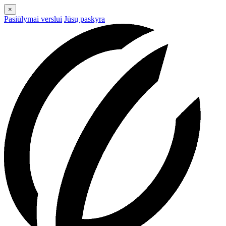
×
Pasiūlymai verslui
Jūsų paskyra