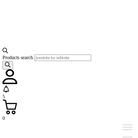
Products search
5
0