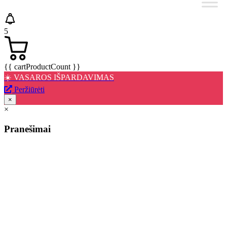
5
{{ cartProductCount }}
☀️ VASAROS IŠPARDAVIMAS
Peržiūrėti
×
×
Pranešimai