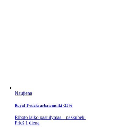
Naujiena
Royal T-sticks arbatoms iki -25%
Riboto laiko pasiūlymas – paskubėk.
Prieš 1 dieną