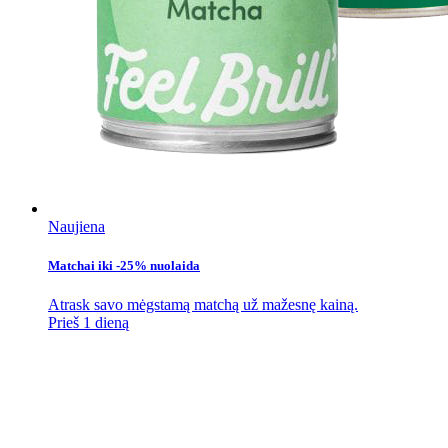
Naujiena
Matchai iki -25% nuolaida
Atrask savo mėgstamą matchą už mažesnę kainą.
Prieš 1 dieną