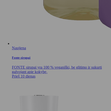
Naujiena
Fonte sirupai
FONTE sirupai yra 100 % veganiški, be glitimo ir sukurti
galvojant apie kokybę.
Prieš 10 dienas