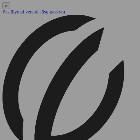
×
Pasiūlymai verslui
Jūsų paskyra