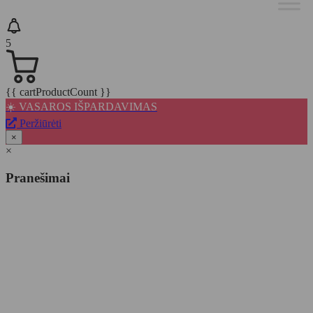
5
{{ cartProductCount }}
☀️ VASAROS IŠPARDAVIMAS
Peržiūrėti
×
×
Pranešimai