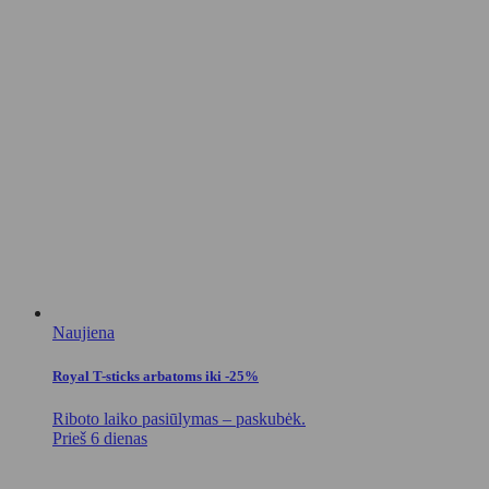
Naujiena
Royal T-sticks arbatoms iki -25%
Riboto laiko pasiūlymas – paskubėk.
Prieš 6 dienas