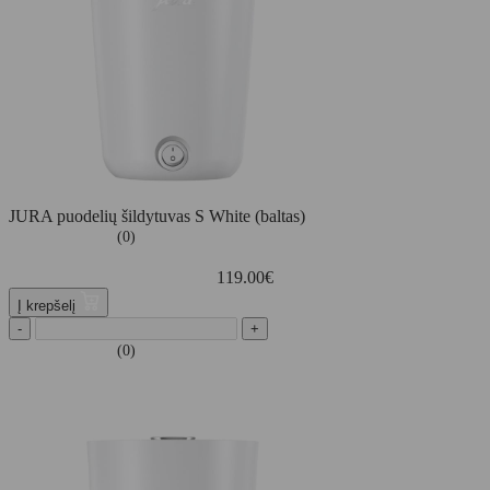
JURA puodelių šildytuvas S White (baltas)
(0)
119.00
€
Į krepšelį
-
+
(0)