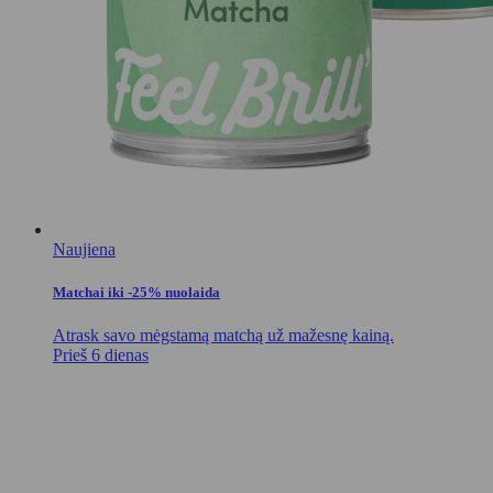
Naujiena
Matchai iki -25% nuolaida
Atrask savo mėgstamą matchą už mažesnę kainą.
Prieš 6 dienas