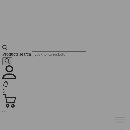
Products search
5
0