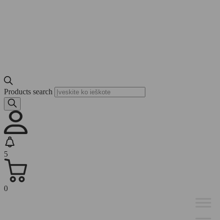
Products search
5
0