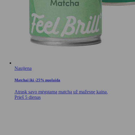
Naujiena
Matchai iki -25% nuolaida
Atrask savo mėgstamą matchą už mažesnę kainą.
Prieš 5 dienas