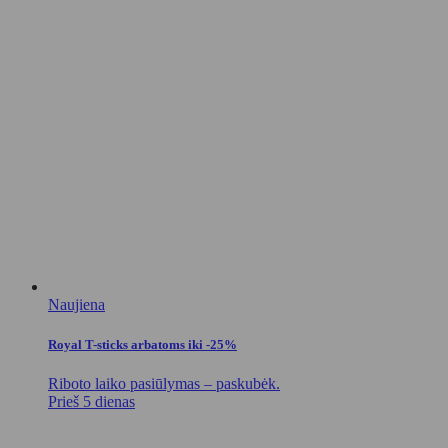
Naujiena
Royal T-sticks arbatoms iki -25%
Riboto laiko pasiūlymas – paskubėk.
Prieš 5 dienas