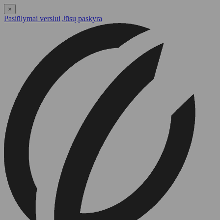
×
Pasiūlymai verslui
Jūsų paskyra