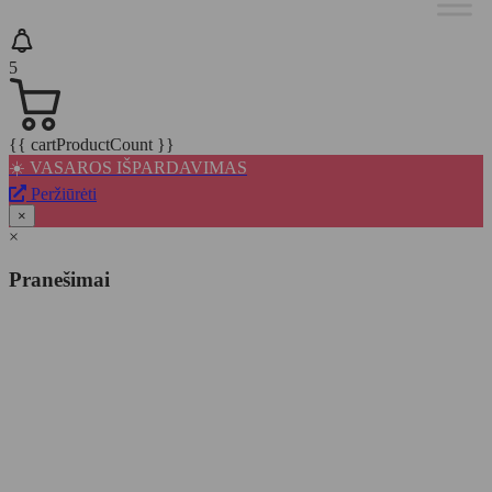
5
{{ cartProductCount }}
☀️ VASAROS IŠPARDAVIMAS
Peržiūrėti
×
×
Pranešimai