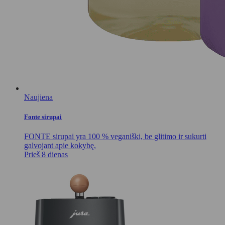
Naujiena
Fonte sirupai
FONTE sirupai yra 100 % veganiški, be glitimo ir sukurti
galvojant apie kokybę.
Prieš 8 dienas